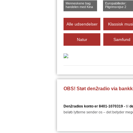
Menneskene bag
Europabilleder:
handelen med Kina
Pilgrimsrejse 2
Alle udsendelser
Klassisk mus
Natur
Samfund
OBS! Støt den2radio via bank
Den2radios konto er 8401-1070319 -
til
d
beløb lytterne sender os – det betyder meg