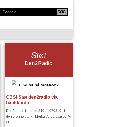
KTIONER
NY SERIE - BODYTALK
Støt
SIKERE
NY SERIE OM HAFNIA
Den2Radio
IE
KLANGKAMMERET
DET FINSKE DIRIGENTMIRAKEL
DSMILJØ"
Find os på facebook
OBS! Støt den2radio via
RIER:
DEN2RADIO - SNART 18 ÅR
bankkonto
I ØSTEUROPA I 1900 TALLET
Den2radios konto er 8401-1070319 - til
den grønne bank - Merkur Andelskasse. Vi
er...