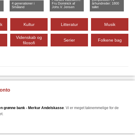
4 generationer i
Fru Dominick af
århundreder: 1800
Småland
Johs.V. Jensen
tallet
ik
Kultur
Litteratur
Musik
Videnskab og
Serier
Folkene bag
filosofi
konto
en grønne bank - Merkur Andelskasse
. Vi er meget taknemmelige for de
et.