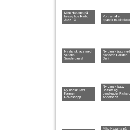
Miho Hazama på
besøg hos Radio
Portræt af en
Jazz - 3
spansk musikskole
Ny dansk jazz med
Ny dansk jazz med
Viktoria
pianisten Carsten
Søndergaard
Dahl
Ny dansk jazz:
Ny dansk Jazz:
Bassist og
Karmen
bandleader Richar
Rõivassepp
Andersson
Miho Hazama på