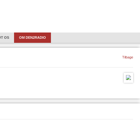
VELKOMMEN
ØT OS
OM DEN2RADIO
LYGTNINGE I DANSK OG EUROPÆISK PERSPEKTIV.
HÅNDVÆRK
REFLE
Tilbage
15 KVINDELIGE KOMPONISTER FRA 8 LANDE GENNEM 400 ÅR.
PHARAOS KLAS
SIT SPOR - SANGE GENNEM 40 ÅR
SØNDAGSFORTÆLLING
OPERA SER
AMTALER – PEJLING AF DANNELSE
OBS! STØT DEN2RADIO VIA BANKKONTO
GSTIDS SCHLAGERMUSIK
PHARAO-PRISEN
SERIE OM " PSYKISK ARBEJ
KITEKTUR
PHARAOS KLASSIKERE: MYTER AF JOHANNES V. JENSEN
DET 20.ÅRHUNDREDE
MANDFOLK
PODCAST PRISEN 2022
TO NYE SE
S" EN PODCASTSERIE AF JOURNALIST HELLE SCHØLER KJÆR
KOMPONISTER 
DER