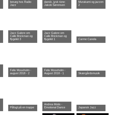
besøg hos Radio
dansk, jysk tone:
Murakami og jazzen
Jazz
Jakob Sørensen
2
Jazz Galore om
Jazz Galore om
Calle Brickman og
Calle Brickman og
flygelet 3
flygelet 1
Carme Canela
Felix Moseholm -
Felix Moseholm -
august 2018 - 2
August 2018 - 1
Skærgårdsmusik
Andrea Motis -
Påfugl på en trappe
Emotional Dance
Japansk Jazz