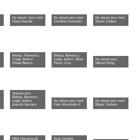
Ny dansk Jazz med
Ny dansk jazz med
Ny dansk jazz med
Nana Rashid
Josefine Kronholm
Simon Toldam
Bebop, Flamenco,
Bebop, flamenco,
Copla, Bolero:
copla, bolero: Silvia
Ny dansk jazz:
Sheila Blanco
Peréz Cruz
Mikkel Ploug
Spansk jazz -
Bebop, flamenco,
d
copla, bolero:
Ny dansk jazz med
Ny dansk jazz med
Antonio Serrano
Felix Moseholm 4
Birger Carlsen
Miho Hazama på
Sval, nordisk,