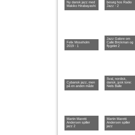
Ny dansk jazz med
besøg hos Radio
Makiko Hirabayashi
Jazz - 2
Jazz Galore om
Felix Moseholm
Calle Brickman og
2019 - 1
flygelet 2
Sval, nordisk,
Cubansk jazz, men
dansk, jysk tone:
på en anden måde
Niels Balle
Martin Maretti
Martin Maretti
Andersen spiller
Andersen spiller
jazz 2
jazz