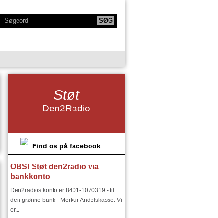
KTIONER
NY SERIE - BODYTALK
Støt
SIKERE
NY SERIE OM HAFNIA
Den2Radio
IE
KLANGKAMMERET
DET FINSKE DIRIGENTMIRAKEL
DSMILJØ"
Find os på facebook
OBS! Støt den2radio via
RIER:
DEN2RADIO - SNART 18 ÅR
bankkonto
I ØSTEUROPA I 1900 TALLET
Den2radios konto er 8401-1070319 - til
den grønne bank - Merkur Andelskasse. Vi
er...