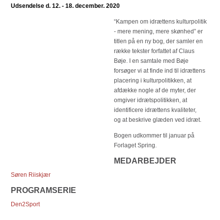
Udsendelse d. 12. - 18. december. 2020
“Kampen om idrættens kulturpolitik
- mere mening, mere skønhed” er
titlen på en ny bog, der samler en
række tekster forfattet af Claus
Bøje. I en samtale med Bøje
forsøger vi at finde ind til idrættens
placering i kulturpolitikken, at
afdække nogle af de myter, der
omgiver idrætspolitikken, at
identificere idrættens kvaliteter,
og at beskrive glæden ved idræt.
Bogen udkommer til januar på
Forlaget Spring.
MEDARBEJDER
Søren Riiskjær
PROGRAMSERIE
Den2Sport