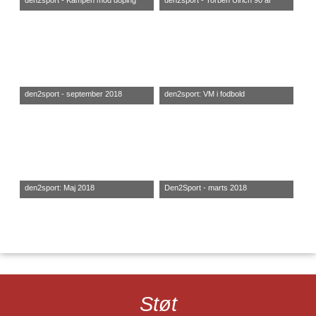
den2sport - Kampen mod doping
den2sport - Torben Ulrich 90 år
den2sport - september 2018
den2sport: VM i fodbold
den2sport: Maj 2018
Den2Sport - marts 2018
Støt