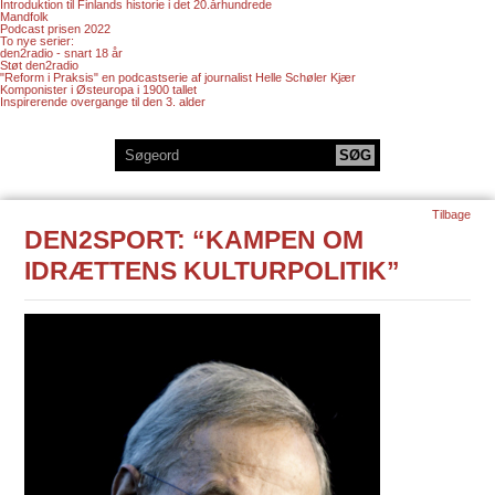
Introduktion til Finlands historie i det 20.århundrede
Mandfolk
Podcast prisen 2022
To nye serier:
den2radio - snart 18 år
Støt den2radio
"Reform i Praksis" en podcastserie af journalist Helle Schøler Kjær
Komponister i Østeuropa i 1900 tallet
Inspirerende overgange til den 3. alder
Tilbage
DEN2SPORT: “KAMPEN OM
IDRÆTTENS KULTURPOLITIK”