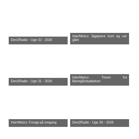
InterMetzo: Sigøjnere kom og var
Den2Radio - Uge 32 - 2026
gået
InterMetzo: Tonen fra
Den2Radio - Uge 31 - 2026
Banegårdspladsen
InterMetzo: Foragt på omgang
Den2Radio - Uge 30 - 2026