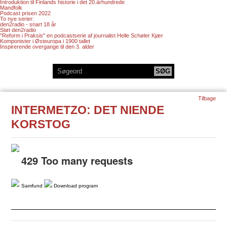
Introduktion til Finlands historie i det 20.århundrede
Mandfolk
Podcast prisen 2022
To nye serier:
den2radio - snart 18 år
Støt den2radio
"Reform i Praksis" en podcastserie af journalist Helle Schøler Kjær
Komponister i Østeuropa i 1900 tallet
Inspirerende overgange til den 3. alder
Tilbage
INTERMETZO: DET NIENDE
KORSTOG
Samfund
Download program