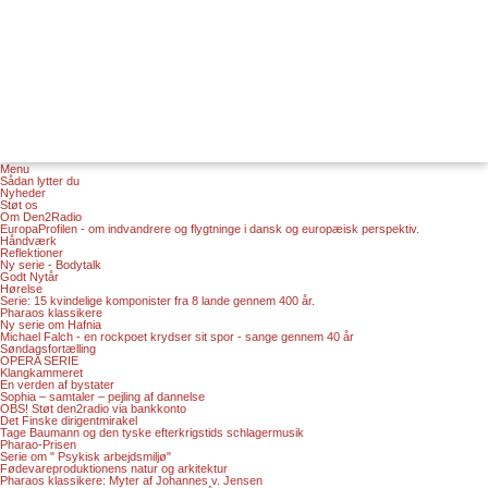
Menu
Sådan lytter du
Nyheder
Støt os
Om Den2Radio
EuropaProfilen - om indvandrere og flygtninge i dansk og europæisk perspektiv.
Håndværk
Reflektioner
Ny serie - Bodytalk
Godt Nytår
Hørelse
Serie: 15 kvindelige komponister fra 8 lande gennem 400 år.
Pharaos klassikere
Ny serie om Hafnia
Michael Falch - en rockpoet krydser sit spor - sange gennem 40 år
Søndagsfortælling
OPERA SERIE
Klangkammeret
En verden af bystater
Sophia – samtaler – pejling af dannelse
OBS! Støt den2radio via bankkonto
Det Finske dirigentmirakel
Tage Baumann og den tyske efterkrigstids schlagermusik
Pharao-Prisen
Serie om " Psykisk arbejdsmiljø"
Fødevareproduktionens natur og arkitektur
Pharaos klassikere: Myter af Johannes v. Jensen