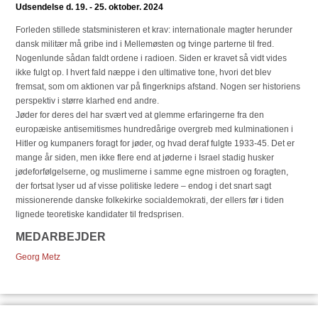
Udsendelse d. 19. - 25. oktober. 2024
Forleden stillede statsministeren et krav: internationale magter herunder
dansk militær må gribe ind i Mellemøsten og tvinge parterne til fred.
Nogenlunde sådan faldt ordene i radioen. Siden er kravet så vidt vides
ikke fulgt op. I hvert fald næppe i den ultimative tone, hvori det blev
fremsat, som om aktionen var på fingerknips afstand. Nogen ser historiens
perspektiv i større klarhed end andre.
Jøder for deres del har svært ved at glemme erfaringerne fra den
europæiske antisemitismes hundredårige overgreb med kulminationen i
Hitler og kumpaners foragt for jøder, og hvad deraf fulgte 1933-45. Det er
mange år siden, men ikke flere end at jøderne i Israel stadig husker
jødeforfølgelserne, og muslimerne i samme egne mistroen og foragten,
der fortsat lyser ud af visse politiske ledere – endog i det snart sagt
missionerende danske folkekirke socialdemokrati, der ellers før i tiden
lignede teoretiske kandidater til fredsprisen.
MEDARBEJDER
Georg Metz