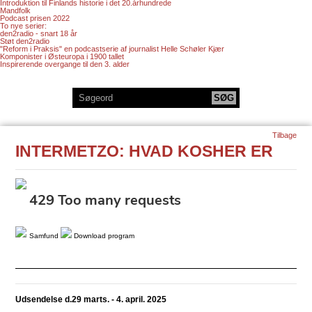
Introduktion til Finlands historie i det 20.århundrede
Mandfolk
Podcast prisen 2022
To nye serier:
den2radio - snart 18 år
Støt den2radio
"Reform i Praksis" en podcastserie af journalist Helle Schøler Kjær
Komponister i Østeuropa i 1900 tallet
Inspirerende overgange til den 3. alder
Tilbage
INTERMETZO: HVAD KOSHER ER
Samfund
Download program
Udsendelse d.29 marts. - 4. april. 2025