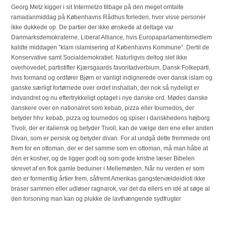
Georg Metz kigger i sit Intermetzo tilbage på den meget omtalte
ramadanmiddag på Københavns Rådhus forleden, hvor visse personer
ikke dukkede op. De partier der ikke ønskede at deltage var
Danmarksdemokraterne, Liberal Alliance, hvis Europaparlamentsmedlem
kaldte middagen ”klam islamisering af Københavns Kommune”. Dertil de
Konservative samt Socialdemokratiet. Naturligvis deltog slet ikke
overhovedet, partistifter Kjærsgaards favoritadverbium, Dansk Folkeparti,
hvis formand og ordfører Bjørn er vanligt indignerede over dansk islam og
ganske særligt fortørnede over ordet inshallah, der nok så nydeligt er
indvandret og nu eftertrykkeligt optaget i nye danske ord. Mødes danske
danskere over en nationalret som kebab, pizza eller tournedos, der
betyder hhv. kebab, pizza og tournedos og spiser i danskhedens højborg
Tivoli, der er italiensk og betyder Tivoli, kan de vælge den ene eller anden
Divan, som er persisk og betyder divan. For at undgå dette fremmede ord
frem for en ottoman, der er det samme som en ottoman, må man håbe at
dén er kosher, og de ligger godt og som gode kristne læser Bibelen
skrevet af en flok gamle beduiner i Mellemøsten. Når nu verden er som
den er formentlig årtier frem, såfremt Amerikas gangstervældeidioti ikke
braser sammen eller udløser ragnarok, var det da ellers en idé at søge al
den forsoning man kan og plukke de lavthængende sydfrugter