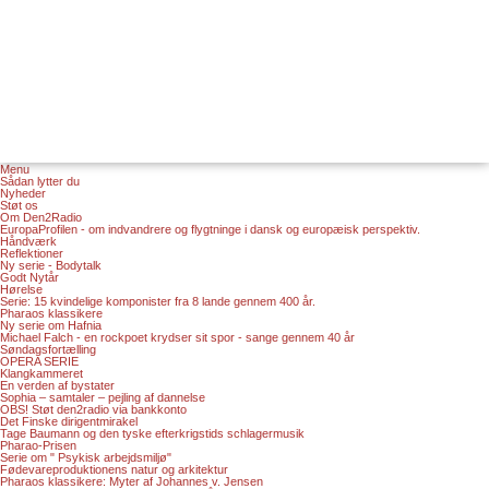
Menu
Sådan lytter du
Nyheder
Støt os
Om Den2Radio
EuropaProfilen - om indvandrere og flygtninge i dansk og europæisk perspektiv.
Håndværk
Reflektioner
Ny serie - Bodytalk
Godt Nytår
Hørelse
Serie: 15 kvindelige komponister fra 8 lande gennem 400 år.
Pharaos klassikere
Ny serie om Hafnia
Michael Falch - en rockpoet krydser sit spor - sange gennem 40 år
Søndagsfortælling
OPERA SERIE
Klangkammeret
En verden af bystater
Sophia – samtaler – pejling af dannelse
OBS! Støt den2radio via bankkonto
Det Finske dirigentmirakel
Tage Baumann og den tyske efterkrigstids schlagermusik
Pharao-Prisen
Serie om " Psykisk arbejdsmiljø"
Fødevareproduktionens natur og arkitektur
Pharaos klassikere: Myter af Johannes v. Jensen