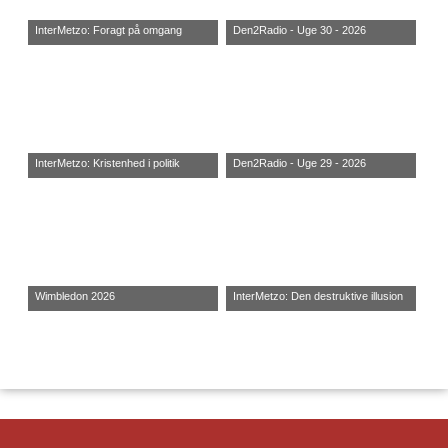
InterMetzo: Foragt på omgang
Den2Radio - Uge 30 - 2026
InterMetzo: Kristenhed i politik
Den2Radio - Uge 29 - 2026
Wimbledon 2026
InterMetzo: Den destruktive illusion