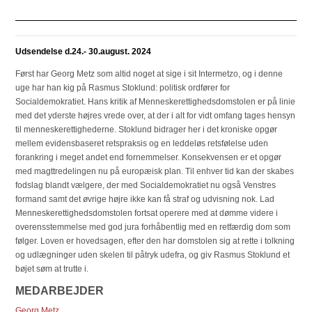
Udsendelse d.24.- 30.august. 2024
Først har Georg Metz som altid noget at sige i sit Intermetzo, og i denne
uge har han kig på Rasmus Stoklund: politisk ordfører for
Socialdemokratiet. Hans kritik af Menneskerettighedsdomstolen er på linie
med det yderste højres vrede over, at der i alt for vidt omfang tages hensyn
til menneskerettighederne. Stoklund bidrager her i det kroniske opgør
mellem evidensbaseret retspraksis og en leddeløs retsfølelse uden
forankring i meget andet end fornemmelser. Konsekvensen er et opgør
med magttredelingen nu på europæisk plan. Til enhver tid kan der skabes
fodslag blandt vælgere, der med Socialdemokratiet nu også Venstres
formand samt det øvrige højre ikke kan få straf og udvisning nok. Lad
Menneskerettighedsdomstolen fortsat operere med at dømme videre i
overensstemmelse med god jura forhåbentlig med en retfærdig dom som
følger. Loven er hovedsagen, efter den har domstolen sig at rette i tolkning
og udlægninger uden skelen til påtryk udefra, og giv Rasmus Stoklund et
bøjet søm at trutte i.
MEDARBEJDER
Georg Metz