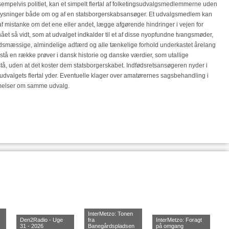
mpelvis politiet, kan et simpelt flertal af folketingsudvalgsmedlemmerne uden
plysninger både om og af en statsborgerskabsansøger. Et udvalgsmedlem kan
f mistanke om det ene eller andet, lægge afgørende hindringer i vejen for
et så vidt, som at udvalget indkalder til et af disse nyopfundne tvangsmøder,
jdsmæssige, almindelige adfærd og alle tænkelige forhold underkastet årelang
stå en række prøver i dansk historie og danske værdier, som utallige
å, uden at det koster dem statsborgerskabet. Indfødsretsansøgeren nyder i
udvalgets flertal yder. Eventuelle klager over amatørernes sagsbehandling i
mmelser om samme udvalg.
InterMetzo: Tonen
Den2Radio - Uge
fra
InterMetzo: Foragt
31 - 2026
Banegårdspladsen
på omgang