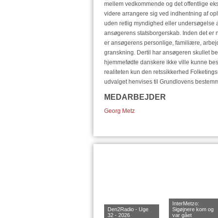
mellem vedkommende og det offentlige ekse
videre arrangere sig ved indhentning af o
uden retlig myndighed eller undersøgelse a
ansøgerens statsborgerskab. Inden det er nå
er ansøgerens personlige, familiære, arbe
granskning. Dertil har ansøgeren skullet be
hjemmefødte danskere ikke ville kunne best
realiteten kun den retssikkerhed Folketings
udvalget henvises til Grundlovens beste
MEDARBEJDER
Georg Metz
InterMetzo:
Den2Radio - Uge
Sigøjnere kom og
32 - 2026
var gået