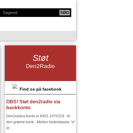
KTIONER
NY SERIE - BODYTALK
Støt
SIKERE
NY SERIE OM HAFNIA
Den2Radio
IE
KLANGKAMMERET
DET FINSKE DIRIGENTMIRAKEL
DSMILJØ"
Find os på facebook
OBS! Støt den2radio via
RIER:
DEN2RADIO - SNART 18 ÅR
bankkonto
I ØSTEUROPA I 1900 TALLET
Den2radios konto er 8401-1070319 - til
den grønne bank - Merkur Andelskasse. Vi
er...