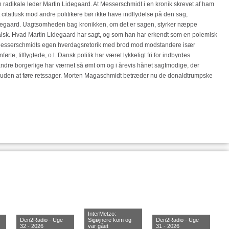
en radikale leder Martin Lidegaard. At Messerschmidt i en kronik skrevet af ham
citatfusk mod andre politikere bør ikke have indflydelse på den sag,
degaard. Uagtsomheden bag kronikken, om det er sagen, styrker næppe
lsk. Hvad Martin Lidegaard har sagt, og som han har erkendt som en polemisk
fra Messerschmidts egen hverdagsretorik med brod mod modstandere især
e, tilflygtede, o.l. Dansk politik har været lykkeligt fri for indbyrdes
ndre borgerlige har værnet så ømt om og i årevis hånet sagtmodige, der
t uden at føre retssager. Morten Magaschmidt betræder nu de donaldtrumpske
InterMetzo:
Den2Radio - Uge
Sigøjnere kom og
Den2Radio - Uge
32 - 2026
var gået
31 - 2026