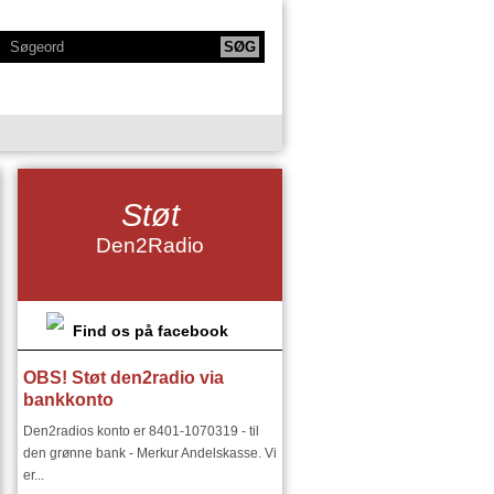
KTIONER
NY SERIE - BODYTALK
Støt
SIKERE
NY SERIE OM HAFNIA
Den2Radio
IE
KLANGKAMMERET
DET FINSKE DIRIGENTMIRAKEL
DSMILJØ"
Find os på facebook
OBS! Støt den2radio via
RIER:
DEN2RADIO - SNART 18 ÅR
bankkonto
I ØSTEUROPA I 1900 TALLET
Den2radios konto er 8401-1070319 - til
den grønne bank - Merkur Andelskasse. Vi
er...