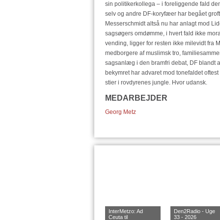
sin politikerkollega – i foreliggende fald d
selv og andre DF-koryfæer har begået groft 
Messerschmidt altså nu har anlagt mod Li
sagsøgers omdømme, i hvert fald ikke mora
vending, ligger for resten ikke milevidt 
medborgere af muslimsk tro, familiesammenført
sagsanlæg i den bramfri debat, DF blandt a
bekymret har advaret mod tonefaldet oftes
stier i rovdyrenes jungle. Hvor udansk.
MEDARBEJDER
Georg Metz
InterMetzo: Ad
Den2Radio - Uge
Ceuta til
33 - 2026