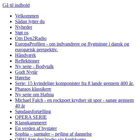
Gå til indhold
Velkommen
Sådan lytter du
Nyheder
Støt os
Om Den2Radio
EuropaProfilen - om indvandrere og flygtninge i dansk og
europæisk perspektiv.
Håndværk
Reflektioner
Ny serie - Bodytalk
Godt Nytår
Hørelse
Serie: 15 kvindelige komponister fra 8 lande gennem 400 år.
Pharaos klassikere
Ny serie om Hafnia
Michael Falch - en rockpoet krydser sit spor - sange gennem
40 år
Søndagsfortælling
OPERA SERIE
Klangkammeret
En verden af bystater
Sophia – samtaler – pejling af dannelse
OBS! Støt den2radio via bankkonto