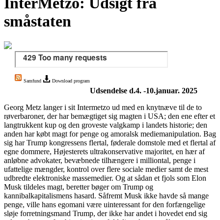
InterMetzo: Udsigt fra
småstaten
Samfund
Download program
Udsendelse d.4. -10.januar. 2025
Georg Metz langer i sit Intermetzo ud med en knytnæve til de to
røverbaroner, der har bemægtiget sig magten i USA; den ene efter et
langtrukkent kup og den groveste valgkamp i landets historie; den
anden har købt magt for penge og amoralsk mediemanipulation. Bag
sig har Trump kongressens flertal, føderale domstole med et flertal af
egne dommere, Højesterets ultrakonservative majoritet, en hær af
anløbne advokater, bevæbnede tilhængere i milliontal, penge i
ufattelige mængder, kontrol over flere sociale medier samt de mest
udbredte elektroniske massemedier. Og at sådan et fjols som Elon
Musk tildeles magt, beretter bøger om Trump og
kannibalkapitalismens hasard. Såfremt Musk ikke havde så mange
penge, ville hans egomani være uinteressant for den forfængelige
sløje forretningsmand Trump, der ikke har andet i hovedet end sig