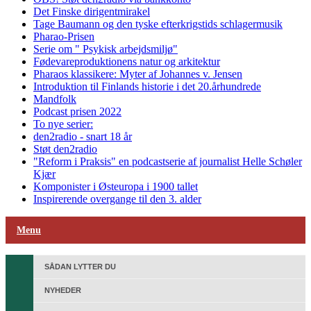
Det Finske dirigentmirakel
Tage Baumann og den tyske efterkrigstids schlagermusik
Pharao-Prisen
Serie om " Psykisk arbejdsmiljø"
Fødevareproduktionens natur og arkitektur
Pharaos klassikere: Myter af Johannes v. Jensen
Introduktion til Finlands historie i det 20.århundrede
Mandfolk
Podcast prisen 2022
To nye serier:
den2radio - snart 18 år
Støt den2radio
"Reform i Praksis" en podcastserie af journalist Helle Schøler
Kjær
Komponister i Østeuropa i 1900 tallet
Inspirerende overgange til den 3. alder
Menu
SÅDAN LYTTER DU
NYHEDER