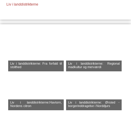
Liv i landdistrikterne
Liv i landdistrikterne: Fra forfald til
Liv i landdistrikterne: Regional
stolthed
madkultur og merværdi
Liv i landdistrikterne:Havtorn,
Liv i landdistrikterne: Ørsted -
Nordens citron
borgerinddragelse i Norddjurs