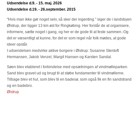
Udsendelse d.9. - 15. maj. 2026
Udsendelse d.19. - 26.september. 2015
"Hvis man ikke gør noget selv, så sker der ingenting." siger de i landsbyen
Ølstrup, der ligger 13 km øst for Ringkøbing. Her forstår de at organisere,
informere, sætte noget i gang, og her er de gode til at feste sammen.-Og
det er væsentligt at kunne, for det er som regel når folk mødes, at gode
ideer opstår.
I udsendelsen medvirke aktive borgere i Ølstrup: Susanne Stentoft
Hermansen, Jakob Venzel, Margit Hansen og Karsten Sandal.
Søen blev etableret i forbindelse med opsætningen af vindmølleparken.
Sand blev gravet ud og brugt til at støbe fundamenter til vindmøllerne.
Tilbage blev et hul, som blev til en badesø, som også fik en fin sandstrand
og en badebro.
Ølstrup