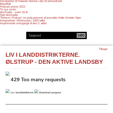
Introduktion til Finlands historie i det 20.århundrede
Mandfolk
Podcast prisen 2022
To nye serier:
den2radio - snart 18 år
Støt den2radio
"Reform i Praksis" en podcastserie af journalist Helle Schøler Kjær
Komponister i Østeuropa i 1900 tallet
Inspirerende overgange til den 3. alder
Tilbage
LIV I LANDDISTRIKTERNE.
ØLSTRUP - DEN AKTIVE LANDSBY
Liv i landdistrikterne
Download program