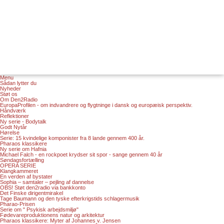
Menu
Sådan lytter du
Nyheder
Støt os
Om Den2Radio
EuropaProfilen - om indvandrere og flygtninge i dansk og europæisk perspektiv.
Håndværk
Reflektioner
Ny serie - Bodytalk
Godt Nytår
Hørelse
Serie: 15 kvindelige komponister fra 8 lande gennem 400 år.
Pharaos klassikere
Ny serie om Hafnia
Michael Falch - en rockpoet krydser sit spor - sange gennem 40 år
Søndagsfortælling
OPERA SERIE
Klangkammeret
En verden af bystater
Sophia – samtaler – pejling af dannelse
OBS! Støt den2radio via bankkonto
Det Finske dirigentmirakel
Tage Baumann og den tyske efterkrigstids schlagermusik
Pharao-Prisen
Serie om " Psykisk arbejdsmiljø"
Fødevareproduktionens natur og arkitektur
Pharaos klassikere: Myter af Johannes v. Jensen