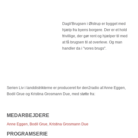
Dagli'Brugsen i Ølstrup er bygget med
hjælp fra byens borgere. Der er et hold
frivillige, der gør rent og hjælper til med
at få brugsen til at overleve. Og man
handler da i "vores brugs".
Serien Liv i landdistrikterne er produceret for den2radio af Anne Eggen,
Bodil Grue og Kristina Grosmann Due, med støtte fra:
MEDARBEJDERE
Anne Eggen
,
Bodil Grue
,
Kristina Grosmann Due
PROGRAMSERIE