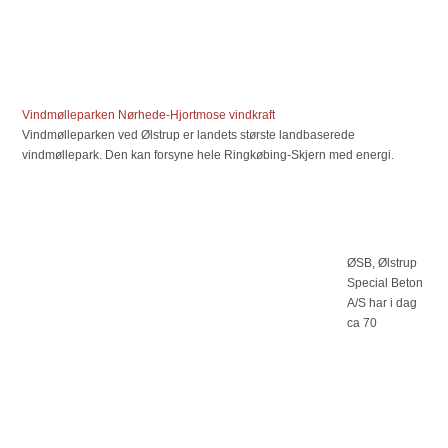
Vindmølleparken Nørhede-Hjortmose vindkraft
Vindmølleparken ved Ølstrup er landets største landbaserede
vindmøllepark. Den kan forsyne hele Ringkøbing-Skjern med energi.
ØSB, Ølstrup
Special Beton
A/S har i dag
ca 70