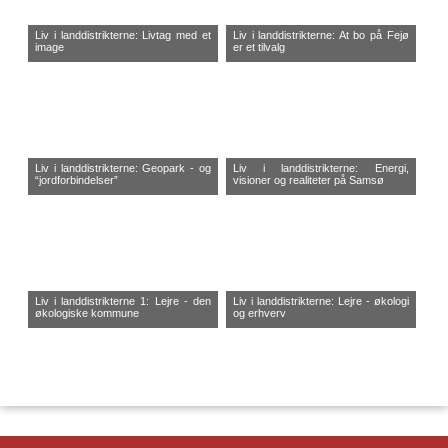
Liv i landdistrikterne: Livtag med et
Liv i landdistrikterne: At bo på Fejø
image
er et tilvalg
Liv i landdistrikterne: Geopark - og
Liv i landdistrikterne: Energi,
“jordforbindelser”
visioner og realiteter på Samsø
Liv i landdistrikterne 1: Lejre - den
Liv i landdistrikterne: Lejre - økologi
økologiske kommune
og erhverv