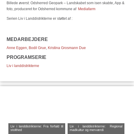
Billede øverst: Odsherred Geopark – Landskabet som isen skabte, App &
foto, produceret for Odsherred kommune af
Mediafarm
Serien Liv i Landdistrikterne er støttet af :
MEDARBEJDERE
Anne Eggen
,
Bodil Grue
,
Kristina Grosmann Due
PROGRAMSERIE
Liv i landdistrikterne
Liv i landdistrikterne: Fra forfald til
Liv i landdistrikterne: Regional
stolthed
madkultur og merværdi