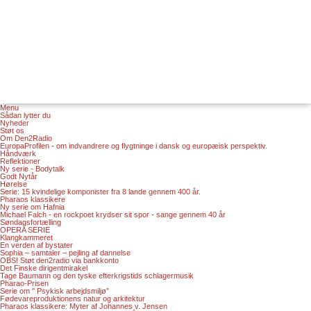
Menu
Sådan lytter du
Nyheder
Støt os
Om Den2Radio
EuropaProfilen - om indvandrere og flygtninge i dansk og europæisk perspektiv.
Håndværk
Reflektioner
Ny serie - Bodytalk
Godt Nytår
Hørelse
Serie: 15 kvindelige komponister fra 8 lande gennem 400 år.
Pharaos klassikere
Ny serie om Hafnia
Michael Falch - en rockpoet krydser sit spor - sange gennem 40 år
Søndagsfortælling
OPERA SERIE
Klangkammeret
En verden af bystater
Sophia – samtaler – pejling af dannelse
OBS! Støt den2radio via bankkonto
Det Finske dirigentmirakel
Tage Baumann og den tyske efterkrigstids schlagermusik
Pharao-Prisen
Serie om " Psykisk arbejdsmiljø"
Fødevareproduktionens natur og arkitektur
Pharaos klassikere: Myter af Johannes v. Jensen