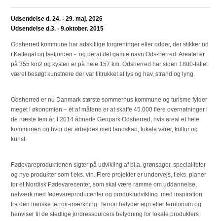
Udsendelse d. 24. - 29. maj. 2026
Udsendelse d.3. - 9.oktober. 2015
Odsherred kommune har adskillige forgreninger eller odder, der stikker ud
i Kattegat og Isefjorden - og deraf det gamle navn Ods-herred. Arealet er
på 355 km2 og kysten er på hele 157 km. Odsherred har siden 1800-tallet
været besøgt kunstnere der var tiltrukket af lys og hav, strand og lyng.
Odsherred er nu Danmark største sommerhus kommune og turisme fylder
meget i økonomien – ét af målene er at skaffe 45.000 flere overnatninger i
de næste fem år. I 2014 åbnede Geopark Odsherred, hvis areal et hele
kommunen og hvor der arbejdes med landskab, lokale varer, kultur og
kunst.
Fødevareproduktionen sigter på udvikling af bl.a. grønsager, specialiteter
og nye produkter som f.eks. vin. Flere projekter er undervejs, f.eks. planer
for et Nordisk Fødevarecenter, som skal være ramme om uddannelse,
netværk med fødevareproducenter og produktudvikling med inspiration
fra den franske terroir-mærkning. Terroir betyder egn eller territorium og
henviser til de stedlige jordressourcers betydning for lokale produkters