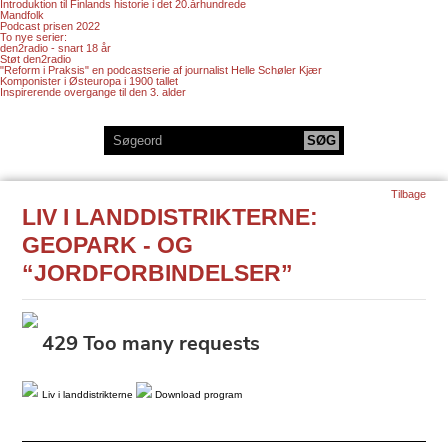
Introduktion til Finlands historie i det 20.århundrede
Mandfolk
Podcast prisen 2022
To nye serier:
den2radio - snart 18 år
Støt den2radio
"Reform i Praksis" en podcastserie af journalist Helle Schøler Kjær
Komponister i Østeuropa i 1900 tallet
Inspirerende overgange til den 3. alder
Tilbage
LIV I LANDDISTRIKTERNE:
GEOPARK - OG
“JORDFORBINDELSER”
Liv i landdistrikterne
Download program