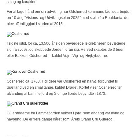
smag og karakter.
For at tage hånd om sin udvikling har Odsherred kommune fået udarbejdet
en 10 årig ”Visions- og Udviklingsplan 2025” med støtte fra Realdania, der
blev offentliggjort i starten af 2015 .
I sidste istid, for ca. 13.500 år siden bevægede Is-gletcheren bevægede
sig fra sydøst og skubbede Jorden foran sig. Herved skabtes de 3 buer
eller Bakker i Odsherred – kaldet Vejr-, Vig- og Højbybuerne.
Odsherred ca. 1768. Tidligere var Odsherred en halvø, forbundet til
Sjælland ved en smal tange, kaldet Draget. Kortet viser Odsherred før
afvanding af Lammefjord og Sidinge fjorde begyndte i 1873.
Gulerødderne fra Lammefjorden vokser i jord, som engang var dynd og
havbund. De er flere gange kåret som Årets Grand Cru Gulerod.