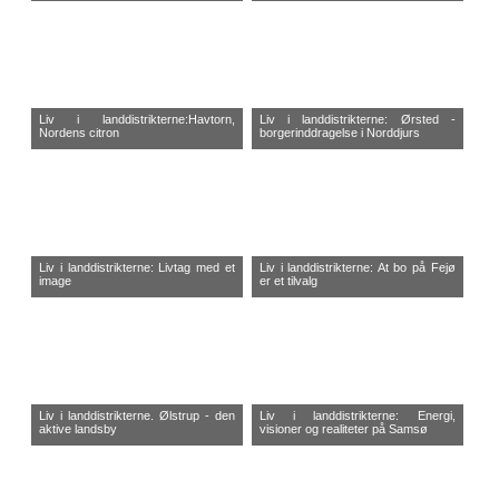
Liv i landdistrikterne:Havtorn,
Liv i landdistrikterne: Ørsted -
Nordens citron
borgerinddragelse i Norddjurs
Liv i landdistrikterne: Livtag med et
Liv i landdistrikterne: At bo på Fejø
image
er et tilvalg
Liv i landdistrikterne. Ølstrup - den
Liv i landdistrikterne: Energi,
aktive landsby
visioner og realiteter på Samsø