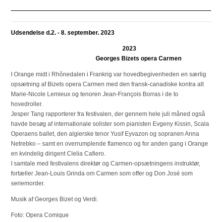
Udsendelse d.2. - 8. september. 2023
2023
Georges Bizets opera Carmen
I Orange midt i Rhônedalen i Frankrig var hovedbegivenheden en særlig
opsætning af Bizets opera Carmen med den fransk-canadiske kontra alt
Marie-Nicole Lemieux og tenoren Jean-François Borras i de to
hovedroller.
Jesper Tang rapporterer fra festivalen, der gennem hele juli måned også
havde besøg af internationale solister som pianisten Evgeny Kissin, Scala
Operaens ballet, den algierske tenor Yusif Eyvazon og sopranen Anna
Netrebko – samt en overrumplende flamenco og for anden gang i Orange
en kvindelig dirigent Clelia Cafiero.
I samtale med festivalens direktør og Carmen-opsætningens instruktør,
fortæller Jean-Louis Grinda om Carmen som offer og Don José som
seriemorder.
Musik af Georges Bizet og Verdi.
Foto: Opera Comique