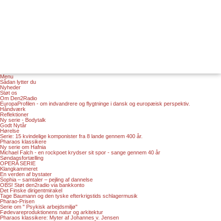
Menu
Sådan lytter du
Nyheder
Støt os
Om Den2Radio
EuropaProfilen - om indvandrere og flygtninge i dansk og europæisk perspektiv.
Håndværk
Reflektioner
Ny serie - Bodytalk
Godt Nytår
Hørelse
Serie: 15 kvindelige komponister fra 8 lande gennem 400 år.
Pharaos klassikere
Ny serie om Hafnia
Michael Falch - en rockpoet krydser sit spor - sange gennem 40 år
Søndagsfortælling
OPERA SERIE
Klangkammeret
En verden af bystater
Sophia – samtaler – pejling af dannelse
OBS! Støt den2radio via bankkonto
Det Finske dirigentmirakel
Tage Baumann og den tyske efterkrigstids schlagermusik
Pharao-Prisen
Serie om " Psykisk arbejdsmiljø"
Fødevareproduktionens natur og arkitektur
Pharaos klassikere: Myter af Johannes v. Jensen