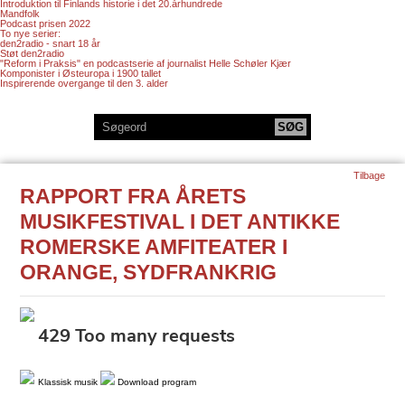
Introduktion til Finlands historie i det 20.århundrede
Mandfolk
Podcast prisen 2022
To nye serier:
den2radio - snart 18 år
Støt den2radio
"Reform i Praksis" en podcastserie af journalist Helle Schøler Kjær
Komponister i Østeuropa i 1900 tallet
Inspirerende overgange til den 3. alder
Tilbage
RAPPORT FRA ÅRETS
MUSIKFESTIVAL I DET ANTIKKE
ROMERSKE AMFITEATER I
ORANGE, SYDFRANKRIG
Klassisk musik
Download program