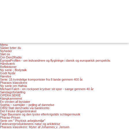
Menu
Sådan lytter du
Nyheder
Støt os
Om Den2Radio
EuropaProfilen - om indvandrere og flygtninge i dansk og europæisk perspektiv.
Håndværk
Reflektioner
Ny serie - Bodytalk
Godt Nytår
Hørelse
Serie: 15 kvindelige komponister fra 8 lande gennem 400 år.
Pharaos klassikere
Ny serie om Hafnia
Michael Falch - en rockpoet krydser sit spor - sange gennem 40 år
Søndagsfortælling
OPERA SERIE
Klangkammeret
En verden af bystater
Sophia – samtaler – pejling af dannelse
OBS! Støt den2radio via bankkonto
Det Finske dirigentmirakel
Tage Baumann og den tyske efterkrigstids schlagermusik
Pharao-Prisen
Serie om " Psykisk arbejdsmiljø"
Fødevareproduktionens natur og arkitektur
Pharaos klassikere: Myter af Johannes v. Jensen