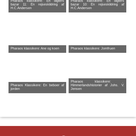
Pharaos klassikere: En digters
Pharaos klassikere: En digters
bazar 11: En rejseskildring af
bazar 10: En rejseskildring af
H.C.Andersen
H.C.Andersen
Pharaos klassikere: Ane og koen
Pharaos klassikere: Jomfruen
Pharaos klassikere: .
Pharaos Klassikere: En beboer af
Himmerlandshistorier af Johs. V.
jorden
Jensen