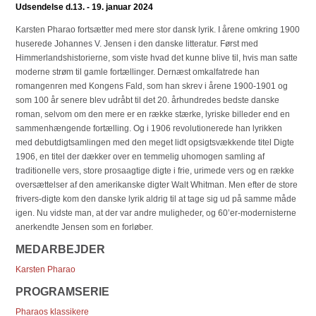
Udsendelse d.13. - 19. januar 2024
Karsten Pharao fortsætter med mere stor dansk lyrik. I årene omkring 1900
huserede Johannes V. Jensen i den danske litteratur. Først med
Himmerlandshistorierne, som viste hvad det kunne blive til, hvis man satte
moderne strøm til gamle fortællinger. Dernæst omkalfatrede han
romangenren med Kongens Fald, som han skrev i årene 1900-1901 og
som 100 år senere blev udråbt til det 20. århundredes bedste danske
roman, selvom om den mere er en række stærke, lyriske billeder end en
sammenhængende fortælling. Og i 1906 revolutionerede han lyrikken
med debutdigtsamlingen med den meget lidt opsigtsvækkende titel Digte
1906, en titel der dækker over en temmelig uhomogen samling af
traditionelle vers, store prosaagtige digte i frie, urimede vers og en række
oversættelser af den amerikanske digter Walt Whitman. Men efter de store
frivers-digte kom den danske lyrik aldrig til at tage sig ud på samme måde
igen. Nu vidste man, at der var andre muligheder, og 60’er-modernisterne
anerkendte Jensen som en forløber.
MEDARBEJDER
Karsten Pharao
PROGRAMSERIE
Pharaos klassikere