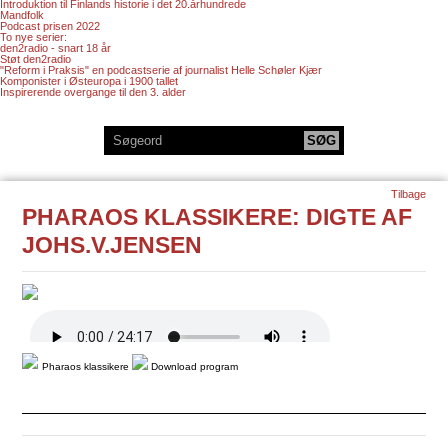
Introduktion til Finlands historie i det 20.århundrede
Mandfolk
Podcast prisen 2022
To nye serier:
den2radio - snart 18 år
Støt den2radio
"Reform i Praksis" en podcastserie af journalist Helle Schøler Kjær
Komponister i Østeuropa i 1900 tallet
Inspirerende overgange til den 3. alder
Tilbage
PHARAOS KLASSIKERE: DIGTE AF
JOHS.V.JENSEN
Pharaos klassikere
Download program