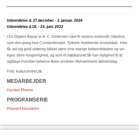
Udsendelse d. 27.decmber - 3. januar. 2026
Udsendelse d.18. - 24. juni. 2022
I En Digters Bazar er H. C. Andersen nået til rejsens endemål, Istanbul,
som den gang hed Constantinopel, Tyrkiets myldrende hovedstad. Han
får set sig godt omkring takket være sine mange bekendtskaber og sin
egen store nysgerrighed, og som et højdepunkt får han lejlighed til at
iagttage hvordan tyrkerne fejrer profeten Muhammeds fødselsdag.
Foto: kulturcentret.dk
MEDARBEJDER
Karsten Pharao
PROGRAMSERIE
Pharaos klassikere