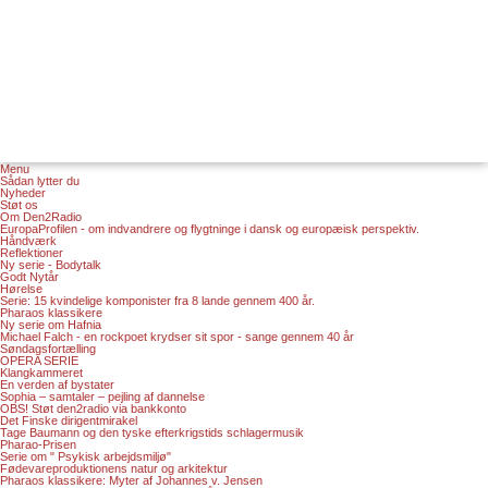
Menu
Sådan lytter du
Nyheder
Støt os
Om Den2Radio
EuropaProfilen - om indvandrere og flygtninge i dansk og europæisk perspektiv.
Håndværk
Reflektioner
Ny serie - Bodytalk
Godt Nytår
Hørelse
Serie: 15 kvindelige komponister fra 8 lande gennem 400 år.
Pharaos klassikere
Ny serie om Hafnia
Michael Falch - en rockpoet krydser sit spor - sange gennem 40 år
Søndagsfortælling
OPERA SERIE
Klangkammeret
En verden af bystater
Sophia – samtaler – pejling af dannelse
OBS! Støt den2radio via bankkonto
Det Finske dirigentmirakel
Tage Baumann og den tyske efterkrigstids schlagermusik
Pharao-Prisen
Serie om " Psykisk arbejdsmiljø"
Fødevareproduktionens natur og arkitektur
Pharaos klassikere: Myter af Johannes v. Jensen