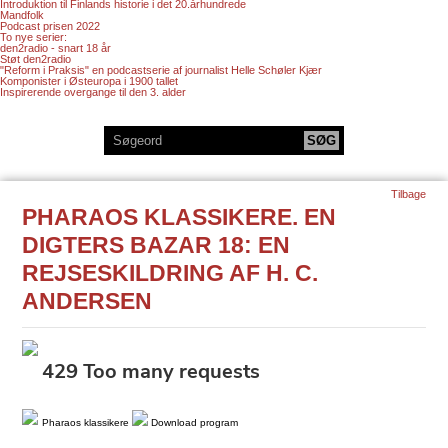
Introduktion til Finlands historie i det 20.århundrede
Mandfolk
Podcast prisen 2022
To nye serier:
den2radio - snart 18 år
Støt den2radio
"Reform i Praksis" en podcastserie af journalist Helle Schøler Kjær
Komponister i Østeuropa i 1900 tallet
Inspirerende overgange til den 3. alder
Tilbage
PHARAOS KLASSIKERE. EN
DIGTERS BAZAR 18: EN
REJSESKILDRING AF H. C.
ANDERSEN
Pharaos klassikere
Download program