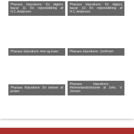
Pharaos klassikere: En digters
Pharaos klassikere: En digters
bazar 11: En rejseskildring af
bazar 10: En rejseskildring af
H.C.Andersen
H.C.Andersen
Pharaos klassikere: Ane og koen
Pharaos klassikere: Jomfruen
Pharaos klassikere: .
Pharaos Klassikere: En beboer af
Himmerlandshistorier af Johs. V.
jorden
Jensen