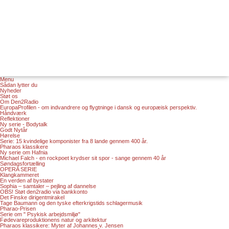
Menu
Sådan lytter du
Nyheder
Støt os
Om Den2Radio
EuropaProfilen - om indvandrere og flygtninge i dansk og europæisk perspektiv.
Håndværk
Reflektioner
Ny serie - Bodytalk
Godt Nytår
Hørelse
Serie: 15 kvindelige komponister fra 8 lande gennem 400 år.
Pharaos klassikere
Ny serie om Hafnia
Michael Falch - en rockpoet krydser sit spor - sange gennem 40 år
Søndagsfortælling
OPERA SERIE
Klangkammeret
En verden af bystater
Sophia – samtaler – pejling af dannelse
OBS! Støt den2radio via bankkonto
Det Finske dirigentmirakel
Tage Baumann og den tyske efterkrigstids schlagermusik
Pharao-Prisen
Serie om " Psykisk arbejdsmiljø"
Fødevareproduktionens natur og arkitektur
Pharaos klassikere: Myter af Johannes v. Jensen