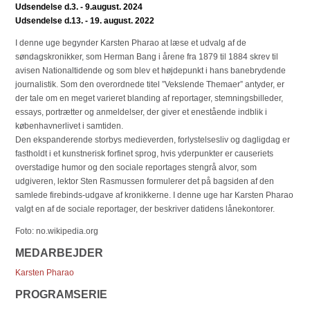
Udsendelse d.3. - 9.august. 2024
Udsendelse d.13. - 19. august. 2022
I denne uge begynder Karsten Pharao at læse et udvalg af de
søndagskronikker, som Herman Bang i årene fra 1879 til 1884 skrev til
avisen Nationaltidende og som blev et højdepunkt i hans banebrydende
journalistik. Som den overordnede titel ”Vekslende Themaer” antyder, er
der tale om en meget varieret blanding af reportager, stemningsbilleder,
essays, portrætter og anmeldelser, der giver et enestående indblik i
københavnerlivet i samtiden.
Den ekspanderende storbys medieverden, forlystelsesliv og dagligdag er
fastholdt i et kunstnerisk forfinet sprog, hvis yderpunkter er causeriets
overstadige humor og den sociale reportages stengrå alvor, som
udgiveren, lektor Sten Rasmussen formulerer det på bagsiden af den
samlede firebinds-udgave af kronikkerne. I denne uge har Karsten Pharao
valgt en af de sociale reportager, der beskriver datidens lånekontorer.
Foto: no.wikipedia.org
MEDARBEJDER
Karsten Pharao
PROGRAMSERIE