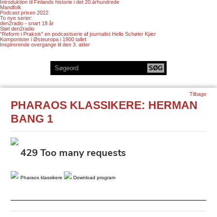
Introduktion til Finlands historie i det 20.århundrede
Mandfolk
Podcast prisen 2022
To nye serier:
den2radio - snart 18 år
Støt den2radio
"Reform i Praksis" en podcastserie af journalist Helle Schøler Kjær
Komponister i Østeuropa i 1900 tallet
Inspirerende overgange til den 3. alder
Tilbage
PHARAOS KLASSIKERE: HERMAN
BANG 1
Pharaos klassikere
Download program