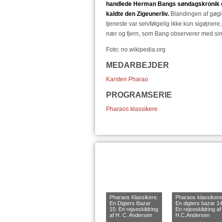
handlede Herman Bangs søndagskronik o
kaldte den Zigeunerliv.
Blandingen af gøgle
tjeneste var selvfølgelig ikke kun sigøjn
nær og fjern, som Bang observerer med si
Foto: no.wikipedia.org
MEDARBEJDER
Karsten Pharao
PROGRAMSERIE
Pharaos klassikere
Pharaos Klassikere.
Pharaos klassikere
En Digters Bazar
En digters bazar 14
15: En rejseskildring
En rejseskildring af
af H. C. Andersen
H.C.Andersen