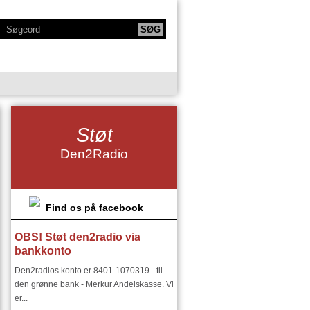
KTIONER
NY SERIE - BODYTALK
Støt
SIKERE
NY SERIE OM HAFNIA
Den2Radio
IE
KLANGKAMMERET
DET FINSKE DIRIGENTMIRAKEL
DSMILJØ"
Find os på facebook
OBS! Støt den2radio via
RIER:
DEN2RADIO - SNART 18 ÅR
bankkonto
I ØSTEUROPA I 1900 TALLET
Den2radios konto er 8401-1070319 - til
den grønne bank - Merkur Andelskasse. Vi
er...