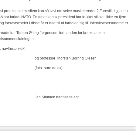
 prominente medlem kan så tvivl om selve musketereden? Forestil dig, at du
 har forladt NATO. En amerikansk præsident har trukket stikket. Ikke en fjern
forsvarschefer i disse år er nødt til at forholde sig til. Interviewpersonerne er
readmiral Torben Ørting Jørgensen, formanden for tænketanken
lantsammenslutningen
o: navlhistory.dk)
og professor Thorsten Borring Olesen.
(foto: pure.au.dk)
Jan Simmen har tilrettelagt.