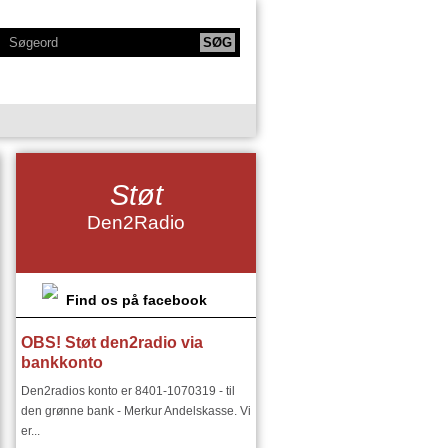
KTIONER
NY SERIE - BODYTALK
Støt
SIKERE
NY SERIE OM HAFNIA
Den2Radio
IE
KLANGKAMMERET
DET FINSKE DIRIGENTMIRAKEL
DSMILJØ"
Find os på facebook
OBS! Støt den2radio via
RIER:
DEN2RADIO - SNART 18 ÅR
bankkonto
I ØSTEUROPA I 1900 TALLET
Den2radios konto er 8401-1070319 - til
den grønne bank - Merkur Andelskasse. Vi
er...