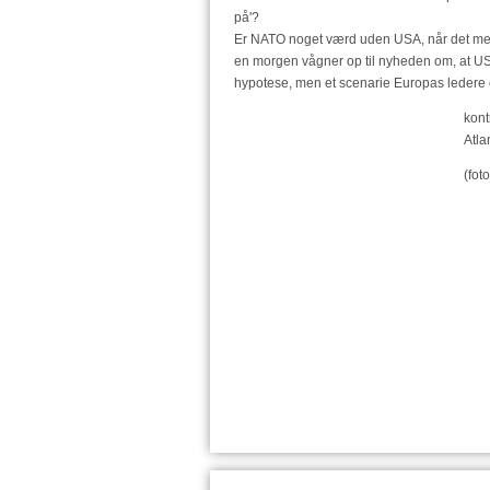
på'?
Er NATO noget værd uden USA, når det mest
en morgen vågner op til nyheden om, at USA
hypotese, men et scenarie Europas ledere og 
kont
At
(fot