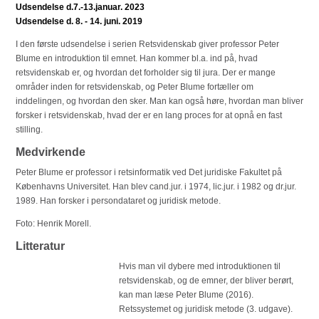
Udsendelse d.7.-13.januar. 2023
Udsendelse d. 8. - 14. juni. 2019
I den første udsendelse i serien Retsvidenskab giver professor Peter
Blume en introduktion til emnet. Han kommer bl.a. ind på, hvad
retsvidenskab er, og hvordan det forholder sig til jura. Der er mange
områder inden for retsvidenskab, og Peter Blume fortæller om
inddelingen, og hvordan den sker. Man kan også høre, hvordan man bliver
forsker i retsvidenskab, hvad der er en lang proces for at opnå en fast
stilling.
Medvirkende
Peter Blume er professor i retsinformatik ved Det juridiske Fakultet på
Københavns Universitet. Han blev cand.jur. i 1974, lic.jur. i 1982 og dr.jur.
1989. Han forsker i persondataret og juridisk metode.
Foto: Henrik Morell.
Litteratur
Hvis man vil dybere med introduktionen til
retsvidenskab, og de emner, der bliver berørt,
kan man læse Peter Blume (2016).
Retssystemet og juridisk metode (3. udgave).