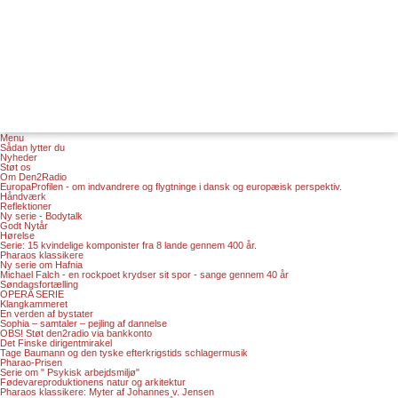
Menu
Sådan lytter du
Nyheder
Støt os
Om Den2Radio
EuropaProfilen - om indvandrere og flygtninge i dansk og europæisk perspektiv.
Håndværk
Reflektioner
Ny serie - Bodytalk
Godt Nytår
Hørelse
Serie: 15 kvindelige komponister fra 8 lande gennem 400 år.
Pharaos klassikere
Ny serie om Hafnia
Michael Falch - en rockpoet krydser sit spor - sange gennem 40 år
Søndagsfortælling
OPERA SERIE
Klangkammeret
En verden af bystater
Sophia – samtaler – pejling af dannelse
OBS! Støt den2radio via bankkonto
Det Finske dirigentmirakel
Tage Baumann og den tyske efterkrigstids schlagermusik
Pharao-Prisen
Serie om " Psykisk arbejdsmiljø"
Fødevareproduktionens natur og arkitektur
Pharaos klassikere: Myter af Johannes v. Jensen