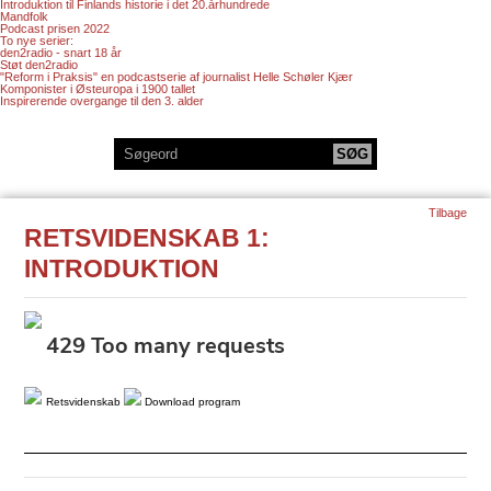
Introduktion til Finlands historie i det 20.århundrede
Mandfolk
Podcast prisen 2022
To nye serier:
den2radio - snart 18 år
Støt den2radio
"Reform i Praksis" en podcastserie af journalist Helle Schøler Kjær
Komponister i Østeuropa i 1900 tallet
Inspirerende overgange til den 3. alder
Tilbage
RETSVIDENSKAB 1:
INTRODUKTION
Retsvidenskab
Download program