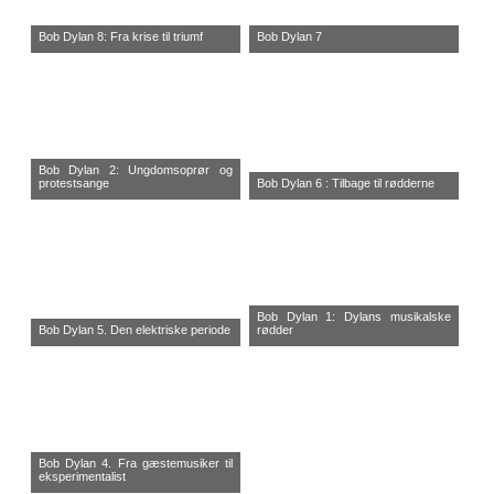
Bob Dylan 8: Fra krise til triumf
Bob Dylan 7
Bob Dylan 2: Ungdomsoprør og
protestsange
Bob Dylan 6 : Tilbage til rødderne
Bob Dylan 1: Dylans musikalske
Bob Dylan 5. Den elektriske periode
rødder
Bob Dylan 4. Fra gæstemusiker til
eksperimentalist