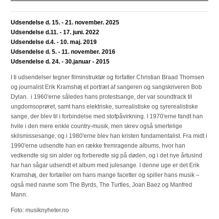
Udsendelse d. 15. - 21. november. 2025
Udsendelse d.11. - 17. juni. 2022
Udsendelse d.4. - 10. maj. 2019
Udsendelse d. 5. - 11. november. 2016
Udsendelse d. 24. - 30.januar - 2015
I ti udsendelser tegner filminstruktør og forfatter Christian Braad Thomsen
og journalist Erik Kramshøj et portræt af sangeren og sangskriveren Bob
Dylan. i 1960'erne således hans protestsange, der var soundtrack til
ungdomsoprøret, samt hans elektriske, surrealistiske og syrerealistiske
sange, der blev til i forbindelse med stofpåvirkning. I 1970'erne fandt han
hvile i den mere enkle country-musik, men skrev også smertelige
skilsmissesange, og i 1980'erne blev han kristen fundamentalist. Fra midt i
1990'erne udsendte han en række fremragende albums, hvor han
vedkendte sig sin alder og forberedte sig på døden, og i det nye årtusind
har han sågar udsendt et album med julesange. I denne uge er det Erik
Kramshøj, der fortæller om hans mange facetter og spiller hans musik –
også med navne som The Byrds, The Turtles, Joan Baez og Manfred
Mann.
Foto: musiknyheter.no