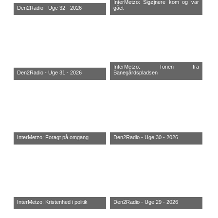
InterMetzo: Sigøjnere kom og var
Den2Radio - Uge 32 - 2026
gået
InterMetzo: Tonen fra
Den2Radio - Uge 31 - 2026
Banegårdspladsen
InterMetzo: Foragt på omgang
Den2Radio - Uge 30 - 2026
InterMetzo: Kristenhed i politik
Den2Radio - Uge 29 - 2026