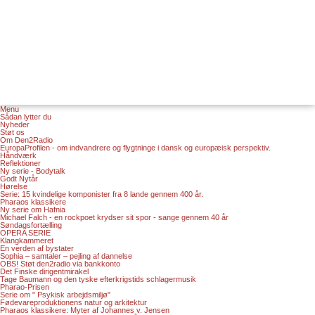
Menu
Sådan lytter du
Nyheder
Støt os
Om Den2Radio
EuropaProfilen - om indvandrere og flygtninge i dansk og europæisk perspektiv.
Håndværk
Reflektioner
Ny serie - Bodytalk
Godt Nytår
Hørelse
Serie: 15 kvindelige komponister fra 8 lande gennem 400 år.
Pharaos klassikere
Ny serie om Hafnia
Michael Falch - en rockpoet krydser sit spor - sange gennem 40 år
Søndagsfortælling
OPERA SERIE
Klangkammeret
En verden af bystater
Sophia – samtaler – pejling af dannelse
OBS! Støt den2radio via bankkonto
Det Finske dirigentmirakel
Tage Baumann og den tyske efterkrigstids schlagermusik
Pharao-Prisen
Serie om " Psykisk arbejdsmiljø"
Fødevareproduktionens natur og arkitektur
Pharaos klassikere: Myter af Johannes v. Jensen