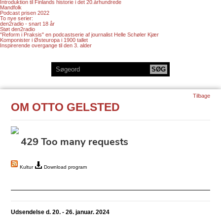
Introduktion til Finlands historie i det 20.århundrede
Mandfolk
Podcast prisen 2022
To nye serier:
den2radio - snart 18 år
Støt den2radio
"Reform i Praksis" en podcastserie af journalist Helle Schøler Kjær
Komponister i Østeuropa i 1900 tallet
Inspirerende overgange til den 3. alder
Tilbage
OM OTTO GELSTED
Kultur
Download program
Udsendelse d. 20. - 26. januar. 2024