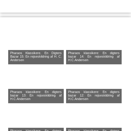
Pharaos Klassikere. En Digters
Pharaos klassikere: En digters
Bazar 15: En rejseskildring af H. C.
bazar 14: En rejseskildring af
Andersen
H.C.Andersen
Pharaos klassikere: En digters
Pharaos klassikere: En digters
bazar 13: En rejseskildring af
bazar 12: En rejseskildring af
H.C.Andersen
H.C.Andersen
Pharaos klassikere: En digters
Pharaos klassikere: En digters