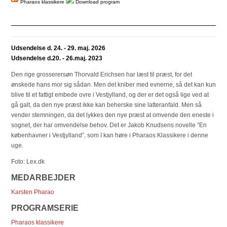
Pharaos klassikere
Download program
Udsendelse d. 24. - 29. maj. 2026
Udsendelse d.20. - 26.maj. 2023
Den rige grosserersøn Thorvald Erichsen har læst til præst, for det
ønskede hans mor sig sådan. Men det kniber med evnerne, så det kan kun
blive til et fattigt embede ovre i Vestjylland, og der er det også lige ved at
gå galt, da den nye præst ikke kan beherske sine latteranfald. Men så
vender stemningen, da det lykkes den nye præst at omvende den eneste i
sognet, der har omvendelse behov. Det er Jakob Knudsens novelle ”En
københavner i Vestjylland”, som I kan høre i Pharaos Klassikere i denne
uge.
Foto: Lex.dk
MEDARBEJDER
Karsten Pharao
PROGRAMSERIE
Pharaos klassikere