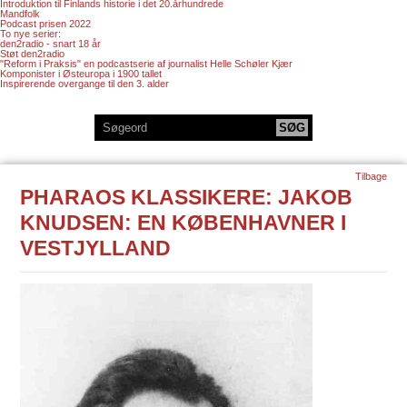
Introduktion til Finlands historie i det 20.århundrede
Mandfolk
Podcast prisen 2022
To nye serier:
den2radio - snart 18 år
Støt den2radio
"Reform i Praksis" en podcastserie af journalist Helle Schøler Kjær
Komponister i Østeuropa i 1900 tallet
Inspirerende overgange til den 3. alder
Tilbage
PHARAOS KLASSIKERE: JAKOB
KNUDSEN: EN KØBENHAVNER I
VESTJYLLAND