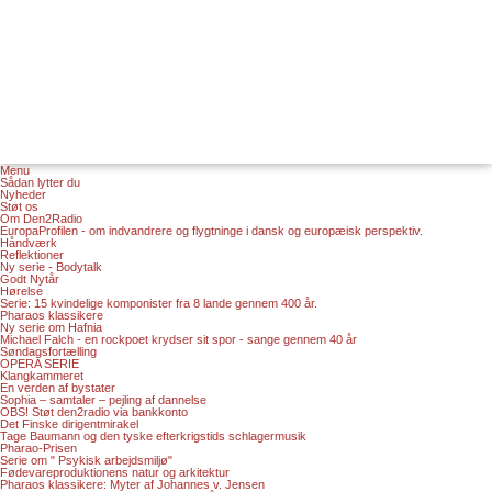
Menu
Sådan lytter du
Nyheder
Støt os
Om Den2Radio
EuropaProfilen - om indvandrere og flygtninge i dansk og europæisk perspektiv.
Håndværk
Reflektioner
Ny serie - Bodytalk
Godt Nytår
Hørelse
Serie: 15 kvindelige komponister fra 8 lande gennem 400 år.
Pharaos klassikere
Ny serie om Hafnia
Michael Falch - en rockpoet krydser sit spor - sange gennem 40 år
Søndagsfortælling
OPERA SERIE
Klangkammeret
En verden af bystater
Sophia – samtaler – pejling af dannelse
OBS! Støt den2radio via bankkonto
Det Finske dirigentmirakel
Tage Baumann og den tyske efterkrigstids schlagermusik
Pharao-Prisen
Serie om " Psykisk arbejdsmiljø"
Fødevareproduktionens natur og arkitektur
Pharaos klassikere: Myter af Johannes v. Jensen