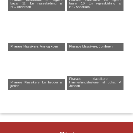
bazar 11: En rejseskildring af
bazar 10: En rejseskildring af
H.C.Andersen
H.C.Andersen
Pharaos klassikere: Ane og koen
Pharaos klassikere: Jomfruen
Pharaos klassikere: .
Pharaos Klassikere: En beboer af
Himmerlandshistorier af Johs. V.
jorden
Jensen