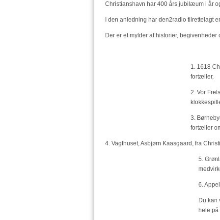
Christianshavn har 400 års jubilæum i år 
I den anledning har den2radio tilrettelagt en
Der er et mylder af historier, begivenhede
1. 1618 Ch
fortæller,
2. Vor Frel
klokkespille
3. Børneby
fortæller 
4. Vagthuset, Asbjørn Kaasgaard, fra Christ
5. Grøn
medvirk
6. Appel
Du kan 
hele på