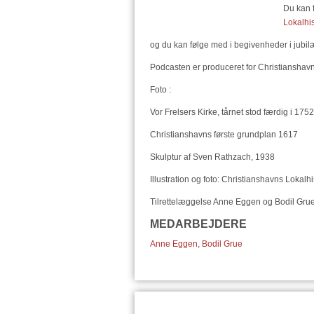
Du kan f
Lokalhi
og du kan følge med i begivenheder i jub
Podcasten er produceret for Christianshavn
Foto :
Vor Frelsers Kirke, tårnet stod færdig i 1752
Christianshavns første grundplan 1617
Skulptur af Sven Rathzach, 1938
Illustration og foto: Christianshavns Lokalh
Tilrettelæggelse Anne Eggen og Bodil Gru
MEDARBEJDERE
Anne Eggen
,
Bodil Grue