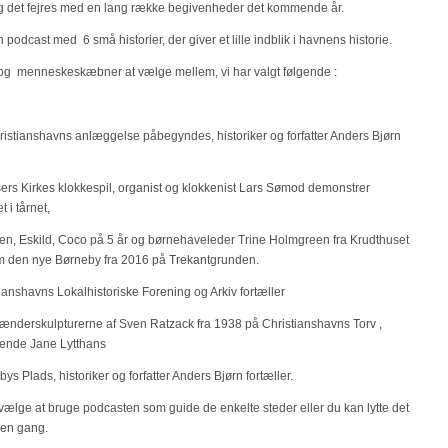
og det fejres med en lang række begivenheder det kommende år.
 podcast med 6 små historier, der giver et lille indblik i havnens historie.
r og menneskeskæbner at vælge mellem, vi har valgt følgende :
ristianshavns anlæggelse påbegyndes, historiker og forfatter Anders Bjørn
sers Kirkes klokkespil, organist og klokkenist Lars Sømod demonstrer
t i tårnet,
en, Eskild, Coco på 5 år og børnehaveleder Trine Holmgreen fra Krudthuset
om den nye Børneby fra 2016 på Trekantgrunden.
ianshavns Lokalhistoriske Forening og Arkiv fortæller
lænderskulpturerne af Sven Ratzack fra 1938 på Christianshavns Torv ,
ende Jane Lytthans
bys Plads, historiker og forfatter Anders Bjørn fortæller.
vælge at bruge podcasten som guide de enkelte steder eller du kan lytte det
 en gang.