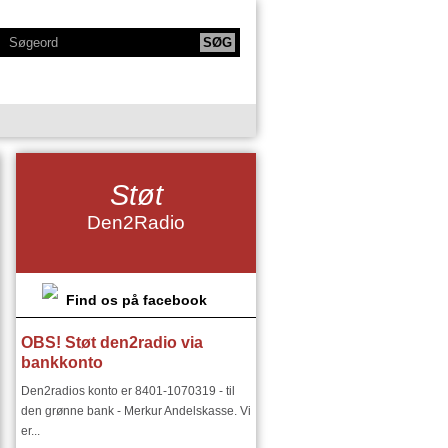
KTIONER
NY SERIE - BODYTALK
Støt
SIKERE
NY SERIE OM HAFNIA
Den2Radio
IE
KLANGKAMMERET
DET FINSKE DIRIGENTMIRAKEL
DSMILJØ"
Find os på facebook
OBS! Støt den2radio via
RIER:
DEN2RADIO - SNART 18 ÅR
bankkonto
I ØSTEUROPA I 1900 TALLET
Den2radios konto er 8401-1070319 - til
den grønne bank - Merkur Andelskasse. Vi
er...