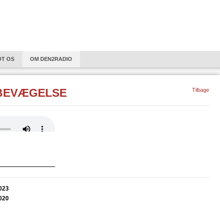
VELKOMMEN
ØT OS
OM DEN2RADIO
LYGTNINGE I DANSK OG EUROPÆISK PERSPEKTIV.
HÅNDVÆRK
REFLE
 BEVÆGELSE
Tilbage
15 KVINDELIGE KOMPONISTER FRA 8 LANDE GENNEM 400 ÅR.
PHARAOS KLAS
SIT SPOR - SANGE GENNEM 40 ÅR
SØNDAGSFORTÆLLING
OPERA SER
AMTALER – PEJLING AF DANNELSE
OBS! STØT DEN2RADIO VIA BANKKONTO
GSTIDS SCHLAGERMUSIK
PHARAO-PRISEN
SERIE OM " PSYKISK ARBEJ
KITEKTUR
PHARAOS KLASSIKERE: MYTER AF JOHANNES V. JENSEN
DET 20.ÅRHUNDREDE
MANDFOLK
PODCAST PRISEN 2022
TO NYE SE
023
S" EN PODCASTSERIE AF JOURNALIST HELLE SCHØLER KJÆR
KOMPONISTER 
020
DER