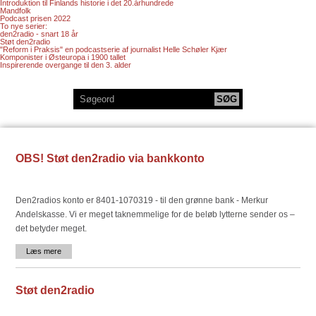
Introduktion til Finlands historie i det 20.århundrede
Mandfolk
Podcast prisen 2022
To nye serier:
den2radio - snart 18 år
Støt den2radio
"Reform i Praksis" en podcastserie af journalist Helle Schøler Kjær
Komponister i Østeuropa i 1900 tallet
Inspirerende overgange til den 3. alder
OBS! Støt den2radio via bankkonto
Den2radios konto er 8401-1070319 - til den grønne bank - Merkur
Andelskasse. Vi er meget taknemmelige for de beløb lytterne sender os –
det betyder meget.
Læs mere
Støt den2radio