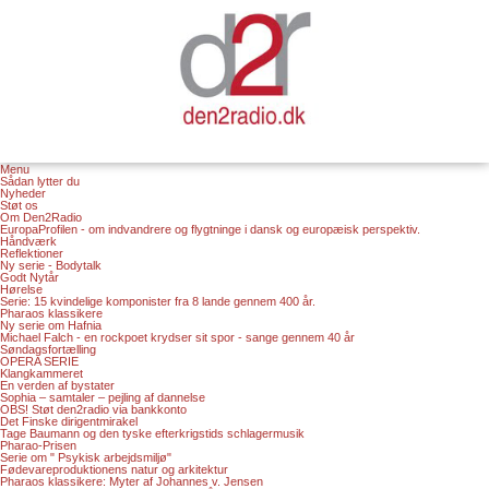
Menu
Sådan lytter du
Nyheder
Støt os
Om Den2Radio
EuropaProfilen - om indvandrere og flygtninge i dansk og europæisk perspektiv.
Håndværk
Reflektioner
Ny serie - Bodytalk
Godt Nytår
Hørelse
Serie: 15 kvindelige komponister fra 8 lande gennem 400 år.
Pharaos klassikere
Ny serie om Hafnia
Michael Falch - en rockpoet krydser sit spor - sange gennem 40 år
Søndagsfortælling
OPERA SERIE
Klangkammeret
En verden af bystater
Sophia – samtaler – pejling af dannelse
OBS! Støt den2radio via bankkonto
Det Finske dirigentmirakel
Tage Baumann og den tyske efterkrigstids schlagermusik
Pharao-Prisen
Serie om " Psykisk arbejdsmiljø"
Fødevareproduktionens natur og arkitektur
Pharaos klassikere: Myter af Johannes v. Jensen