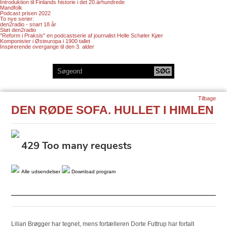
Introduktion til Finlands historie i det 20.århundrede
Mandfolk
Podcast prisen 2022
To nye serier:
den2radio - snart 18 år
Støt den2radio
"Reform i Praksis" en podcastserie af journalist Helle Schøler Kjær
Komponister i Østeuropa i 1900 tallet
Inspirerende overgange til den 3. alder
Tilbage
DEN RØDE SOFA. HULLET I HIMLEN
Alle udsendelser
Download program
Lilian Brøgger har tegnet, mens fortælleren Dorte Futtrup har fortalt