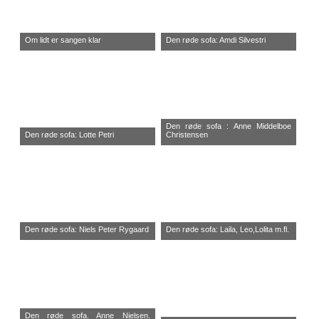
Om lidt er sangen klar
Den røde sofa: Amdi Silvestri
Den røde sofa : Anne Middelboe
Den røde sofa: Lotte Petri
Christensen
Den røde sofa: Niels Peter Rygaard
Den røde sofa: Laila, Leo,Lolita m.fl.
Den røde sofa. Anne Nielsen.