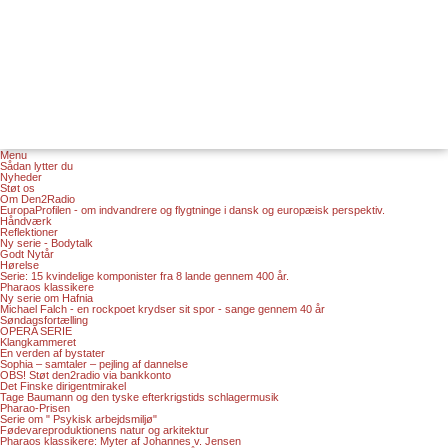
Menu
Sådan lytter du
Nyheder
Støt os
Om Den2Radio
EuropaProfilen - om indvandrere og flygtninge i dansk og europæisk perspektiv.
Håndværk
Reflektioner
Ny serie - Bodytalk
Godt Nytår
Hørelse
Serie: 15 kvindelige komponister fra 8 lande gennem 400 år.
Pharaos klassikere
Ny serie om Hafnia
Michael Falch - en rockpoet krydser sit spor - sange gennem 40 år
Søndagsfortælling
OPERA SERIE
Klangkammeret
En verden af bystater
Sophia – samtaler – pejling af dannelse
OBS! Støt den2radio via bankkonto
Det Finske dirigentmirakel
Tage Baumann og den tyske efterkrigstids schlagermusik
Pharao-Prisen
Serie om " Psykisk arbejdsmiljø"
Fødevareproduktionens natur og arkitektur
Pharaos klassikere: Myter af Johannes v. Jensen