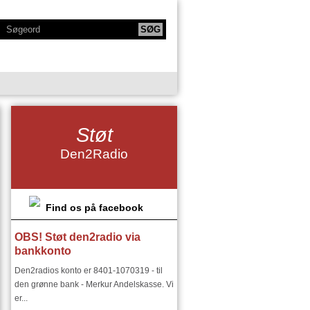
KTIONER
NY SERIE - BODYTALK
Støt
SIKERE
NY SERIE OM HAFNIA
Den2Radio
IE
KLANGKAMMERET
DET FINSKE DIRIGENTMIRAKEL
DSMILJØ"
Find os på facebook
OBS! Støt den2radio via
RIER:
DEN2RADIO - SNART 18 ÅR
bankkonto
I ØSTEUROPA I 1900 TALLET
Den2radios konto er 8401-1070319 - til
den grønne bank - Merkur Andelskasse. Vi
er...