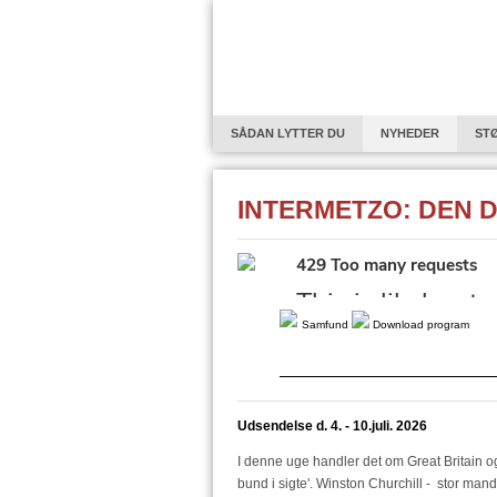
SÅDAN LYTTER DU
NYHEDER
ST
EUROPAPROFILEN - OM INDVANDRERE OG F
INTERMETZO: DEN D
GODT NYTÅR
HØRELSE
SERIE: 
MICHAEL FALCH - EN ROCKPOET KRYDSER 
EN VERDEN AF BYSTATER
SOPHIA – S
TAGE BAUMANN OG DEN TYSKE EFTERKRI
Samfund
Download program
FØDEVAREPRODUKTIONENS NATUR OG AR
INTRODUKTION TIL FINLANDS HISTORIE I 
Udsendelse d. 4. - 10.juli. 2026
STØT DEN2RADIO
"REFORM I PRAKSI
I denne uge handler det om Great Britain og 
INSPIRERENDE OVERGANGE TIL DEN 3. AL
bund i sigte'. Winston Churchill - stor m