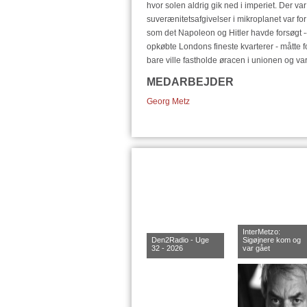
hvor solen aldrig gik ned i imperiet. Der v
suverænitetsafgivelser i mikroplanet var f
som det Napoleon og Hitler havde forsøgt -
opkøbte Londons fineste kvarterer - måtte f
bare ville fastholde øracen i unionen og v
MEDARBEJDER
Georg Metz
InterMetzo:
Den2Radio - Uge
Sigøjnere kom og
32 - 2026
var gået