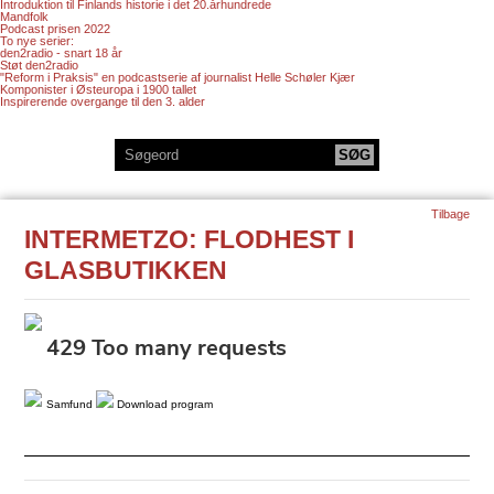
Introduktion til Finlands historie i det 20.århundrede
Mandfolk
Podcast prisen 2022
To nye serier:
den2radio - snart 18 år
Støt den2radio
"Reform i Praksis" en podcastserie af journalist Helle Schøler Kjær
Komponister i Østeuropa i 1900 tallet
Inspirerende overgange til den 3. alder
Tilbage
INTERMETZO: FLODHEST I
GLASBUTIKKEN
Samfund
Download program