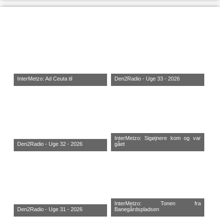
InterMetzo: Ad Ceuta til
Den2Radio - Uge 33 - 2026
InterMetzo: Sigøjnere kom og var
Den2Radio - Uge 32 - 2026
gået
InterMetzo: Tonen fra
Den2Radio - Uge 31 - 2026
Banegårdspladsen