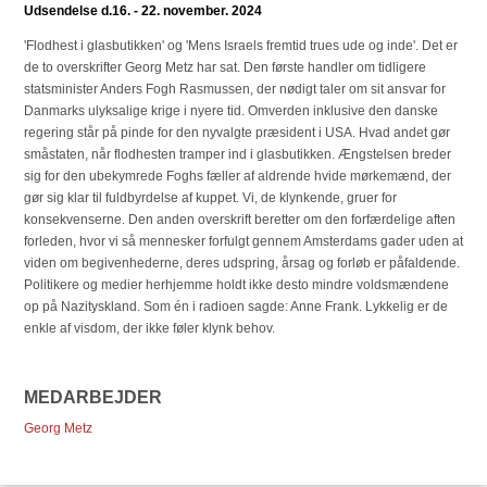
Udsendelse d.16. - 22. november. 2024
'Flodhest i glasbutikken' og 'Mens Israels fremtid trues ude og inde'. Det er
de to overskrifter Georg Metz har sat. Den første handler om tidligere
statsminister Anders Fogh Rasmussen, der nødigt taler om sit ansvar for
Danmarks ulyksalige krige i nyere tid. Omverden inklusive den danske
regering står på pinde for den nyvalgte præsident i USA. Hvad andet gør
småstaten, når flodhesten tramper ind i glasbutikken. Ængstelsen breder
sig for den ubekymrede Foghs fæller af aldrende hvide mørkemænd, der
gør sig klar til fuldbyrdelse af kuppet. Vi, de klynkende, gruer for
konsekvenserne. Den anden overskrift beretter om den forfærdelige aften
forleden, hvor vi så mennesker forfulgt gennem Amsterdams gader uden at
viden om begivenhederne, deres udspring, årsag og forløb er påfaldende.
Politikere og medier herhjemme holdt ikke desto mindre voldsmændene
op på Nazityskland. Som én i radioen sagde: Anne Frank. Lykkelig er de
enkle af visdom, der ikke føler klynk behov.
MEDARBEJDER
Georg Metz