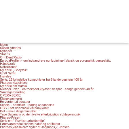
Menu
Sådan lytter du
Nyheder
Støt os
Om Den2Radio
EuropaProfilen - om indvandrere og flygtninge i dansk og europæisk perspektiv.
Håndværk
Reflektioner
Ny serie - Bodytalk
Godt Nytår
Hørelse
Serie: 15 kvindelige komponister fra 8 lande gennem 400 år.
Pharaos klassikere
Ny serie om Hafnia
Michael Falch - en rockpoet krydser sit spor - sange gennem 40 år
Søndagsfortælling
OPERA SERIE
Klangkammeret
En verden af bystater
Sophia – samtaler – pejling af dannelse
OBS! Støt den2radio via bankkonto
Det Finske dirigentmirakel
Tage Baumann og den tyske efterkrigstids schlagermusik
Pharao-Prisen
Serie om " Psykisk arbejdsmiljø"
Fødevareproduktionens natur og arkitektur
Pharaos klassikere: Myter af Johannes v. Jensen