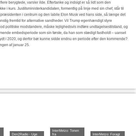
ere berygtede, varsler ilde. Eftertanke og indsigt er så lidt som den
 kurs. Justitsministerkandidaten, formentlig på linje med sin chef, står til
præsidenten i centrum og den labile Elon Musk ved hans side, så længe det
 gunstig fremtid for alternative sandheder. Vil Trump egenhændigt styre
d politiske modstandere, måske lejlighedsvis indføre undtagelsestilstand, og
ommende embedsperiode som sin første, da han som stædigt fastholdt – uanset
dt i 2020, og derfor bør kunne sidde endnu en periode efter den kommende?
ingen af januar 25.
InterMetzo: Tonen
Den2Radio - Uge
fra
InterMetzo: Foragt