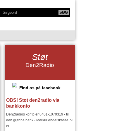
KTIONER
NY SERIE - BODYTALK
Støt
SIKERE
NY SERIE OM HAFNIA
Den2Radio
IE
KLANGKAMMERET
DET FINSKE DIRIGENTMIRAKEL
DSMILJØ"
Find os på facebook
OBS! Støt den2radio via
RIER:
DEN2RADIO - SNART 18 ÅR
bankkonto
I ØSTEUROPA I 1900 TALLET
Den2radios konto er 8401-1070319 - til
den grønne bank - Merkur Andelskasse. Vi
er...