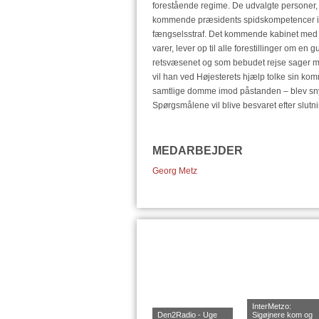
forestående regime. De udvalgte personer, fl
kommende præsidents spidskompetencer ikke i
fængselsstraf. Det kommende kabinet med 
varer, lever op til alle forestillinger om en
retsvæsenet og som bebudet rejse sager mo
vil han ved Højesterets hjælp tolke sin k
samtlige domme imod påstanden – blev sny
Spørgsmålene vil blive besvaret efter slutn
MEDARBEJDER
Georg Metz
InterMetzo:
Den2Radio - Uge
Sigøjnere kom og