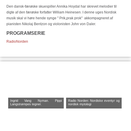
Den dansk-færøske skuespiller Annika Hoydal har skrevet melodier til
digte af den færøske forfatter William Heinesen. I denne uges Nordisk
musik skal vi høre hende synge " Prik,prak prok" akkompagneret af
pianisten Nikolaj Bentzon og violonisten John von Daler.
PROGRAMSERIE
RadioNorden
Ingrid Vang Nyman. Pippi
Radio Norden: Nordiske eventyr og
Langstrømpes tegner.
nordisk mytologi