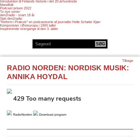
Introduktion til Finlands historie i det 20.århundrede
Mandfolk
Podcast prisen 2022
To nye serier:
den2radio - snart 18 år
Støt den2radio
"Reform i Praksis" en podcastserie af journalist Helle Schøler Kjær
Komponister i Østeuropa i 1900 tallet
Inspirerende overgange til den 3. alder
Tilbage
RADIO NORDEN: NORDISK MUSIK:
ANNIKA HOYDAL
RadioNorden
Download program