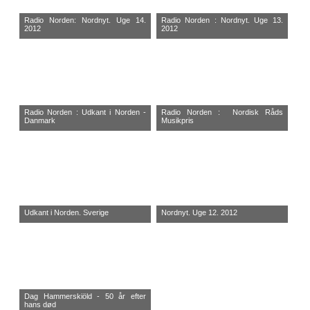
Radio Norden: Nordnyt. Uge 14.
Radio Norden : Nordnyt. Uge 13.
2012
2012
Radio Norden : Udkant i Norden -
Radio Norden : Nordisk Råds
Danmark
Musikpris
Udkant i Norden. Sverige
Nordnyt. Uge 12. 2012
Dag Hammerskiöld - 50 år efter
hans død