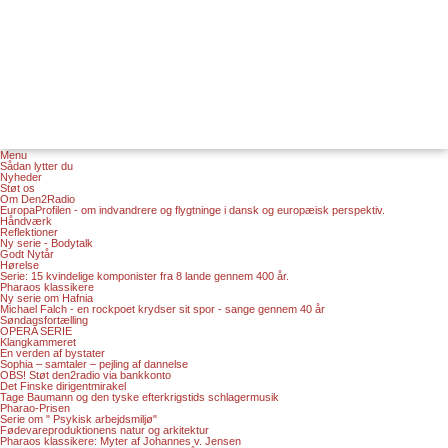
Menu
Sådan lytter du
Nyheder
Støt os
Om Den2Radio
EuropaProfilen - om indvandrere og flygtninge i dansk og europæisk perspektiv.
Håndværk
Reflektioner
Ny serie - Bodytalk
Godt Nytår
Hørelse
Serie: 15 kvindelige komponister fra 8 lande gennem 400 år.
Pharaos klassikere
Ny serie om Hafnia
Michael Falch - en rockpoet krydser sit spor - sange gennem 40 år
Søndagsfortælling
OPERA SERIE
Klangkammeret
En verden af bystater
Sophia – samtaler – pejling af dannelse
OBS! Støt den2radio via bankkonto
Det Finske dirigentmirakel
Tage Baumann og den tyske efterkrigstids schlagermusik
Pharao-Prisen
Serie om " Psykisk arbejdsmiljø"
Fødevareproduktionens natur og arkitektur
Pharaos klassikere: Myter af Johannes v. Jensen