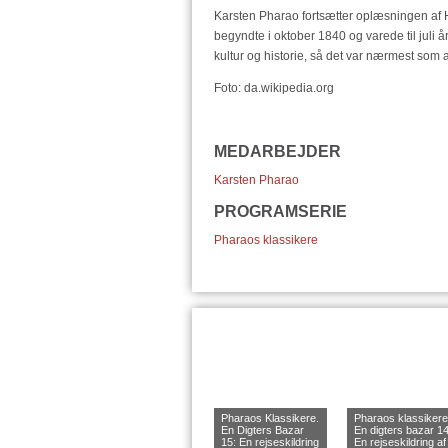
Karsten Pharao fortsætter oplæsningen af 
begyndte i oktober 1840 og varede til juli å
kultur og historie, så det var nærmest som
Foto: da.wikipedia.org
MEDARBEJDER
Karsten Pharao
PROGRAMSERIE
Pharaos klassikere
Pharaos Klassikere.
Pharaos klassikere
En Digters Bazar
En digters bazar 14
15: En rejseskildring
En rejseskildring af