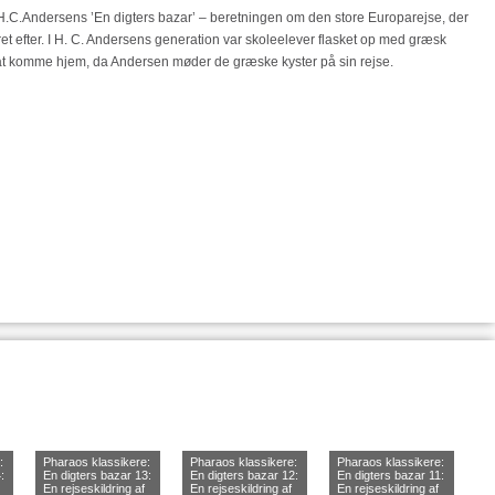
H.C.Andersens ’En digters bazar’ – beretningen om den store Europarejse, der
ret efter. I H. C. Andersens generation var skoleelever flasket op med græsk
 at komme hjem, da Andersen møder de græske kyster på sin rejse.
:
Pharaos klassikere:
Pharaos klassikere:
Pharaos klassikere:
:
En digters bazar 13:
En digters bazar 12:
En digters bazar 11:
En rejseskildring af
En rejseskildring af
En rejseskildring af