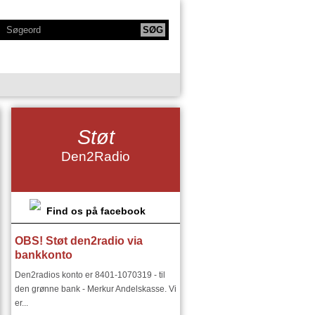
KTIONER
NY SERIE - BODYTALK
Støt
SIKERE
NY SERIE OM HAFNIA
Den2Radio
IE
KLANGKAMMERET
DET FINSKE DIRIGENTMIRAKEL
DSMILJØ"
Find os på facebook
OBS! Støt den2radio via
RIER:
DEN2RADIO - SNART 18 ÅR
bankkonto
I ØSTEUROPA I 1900 TALLET
Den2radios konto er 8401-1070319 - til
den grønne bank - Merkur Andelskasse. Vi
er...