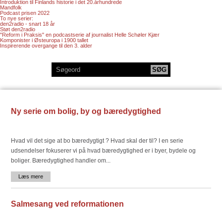
Introduktion til Finlands historie i det 20.århundrede
Mandfolk
Podcast prisen 2022
To nye serier:
den2radio - snart 18 år
Støt den2radio
"Reform i Praksis" en podcastserie af journalist Helle Schøler Kjær
Komponister i Østeuropa i 1900 tallet
Inspirerende overgange til den 3. alder
Ny serie om bolig, by og bæredygtighed
Hvad vil det sige at bo bæredygtigt ? Hvad skal der til? I en serie
udsendelser fokuserer vi på hvad bæredygtighed er i byer, bydele og
boliger. Bæredygtighed handler om...
Læs mere
Salmesang ved reformationen