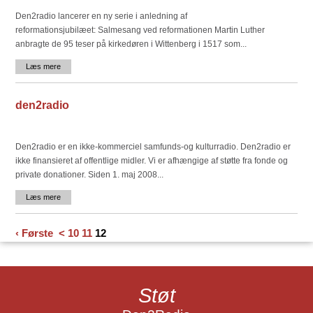
Den2radio lancerer en ny serie i anledning af
reformationsjubilæet: Salmesang ved reformationen Martin Luther
anbragte de 95 teser på kirkedøren i Wittenberg i 1517 som...
Læs mere
den2radio
Den2radio er en ikke-kommerciel samfunds-og kulturradio. Den2radio er
ikke finansieret af offentlige midler. Vi er afhængige af støtte fra fonde og
private donationer. Siden 1. maj 2008...
Læs mere
‹ Første
<
10
11
12
Støt