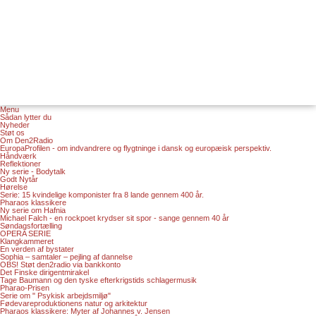
Menu
Sådan lytter du
Nyheder
Støt os
Om Den2Radio
EuropaProfilen - om indvandrere og flygtninge i dansk og europæisk perspektiv.
Håndværk
Reflektioner
Ny serie - Bodytalk
Godt Nytår
Hørelse
Serie: 15 kvindelige komponister fra 8 lande gennem 400 år.
Pharaos klassikere
Ny serie om Hafnia
Michael Falch - en rockpoet krydser sit spor - sange gennem 40 år
Søndagsfortælling
OPERA SERIE
Klangkammeret
En verden af bystater
Sophia – samtaler – pejling af dannelse
OBS! Støt den2radio via bankkonto
Det Finske dirigentmirakel
Tage Baumann og den tyske efterkrigstids schlagermusik
Pharao-Prisen
Serie om " Psykisk arbejdsmiljø"
Fødevareproduktionens natur og arkitektur
Pharaos klassikere: Myter af Johannes v. Jensen