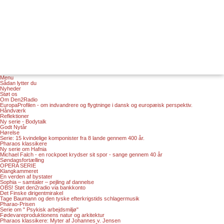
Menu
Sådan lytter du
Nyheder
Støt os
Om Den2Radio
EuropaProfilen - om indvandrere og flygtninge i dansk og europæisk perspektiv.
Håndværk
Reflektioner
Ny serie - Bodytalk
Godt Nytår
Hørelse
Serie: 15 kvindelige komponister fra 8 lande gennem 400 år.
Pharaos klassikere
Ny serie om Hafnia
Michael Falch - en rockpoet krydser sit spor - sange gennem 40 år
Søndagsfortælling
OPERA SERIE
Klangkammeret
En verden af bystater
Sophia – samtaler – pejling af dannelse
OBS! Støt den2radio via bankkonto
Det Finske dirigentmirakel
Tage Baumann og den tyske efterkrigstids schlagermusik
Pharao-Prisen
Serie om " Psykisk arbejdsmiljø"
Fødevareproduktionens natur og arkitektur
Pharaos klassikere: Myter af Johannes v. Jensen