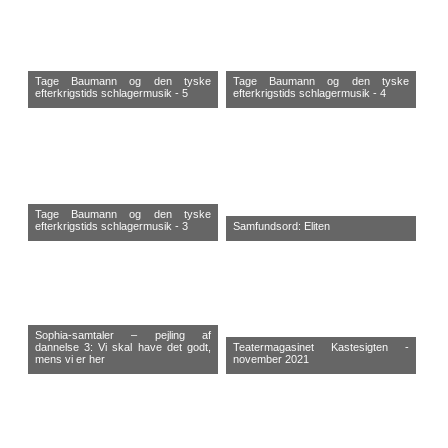
Tage Baumann og den tyske
Tage Baumann og den tyske
efterkrigstids schlagermusik - 5
efterkrigstids schlagermusik - 4
Tage Baumann og den tyske
efterkrigstids schlagermusik - 3
Samfundsord: Eliten
Sophia-samtaler – pejling af
dannelse 3: Vi skal have det godt,
Teatermagasinet Kastesigten -
mens vi er her
november 2021