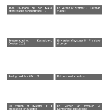
Tage Baumann og den tyske
En verden af bystater 6 : Europas
efterkrigstids schlagermusik - 2
vugge?
Teatermagasinet Kastesigten:
En verden af bystater 5 : Fra slave
Oktober 2021
til borger
Anslag - oktober 2021 - 3
Kulturen kalder i natten
En verden af bystater 4: I
En verden af bystater 3:
procession for bystaten
Demokratisk lodtrækning