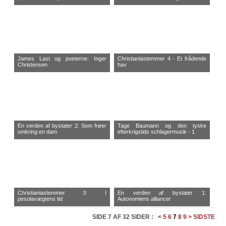
James Last og poeterne: Inger
Christianiastemmer 4 - Et frådende
Christensen
hav
En verden af bystater 2: Som frøer
Tage Baumann og den tyske
omkring en dam
efterkrigstids schlagermusik - 1
Christianiastemmer 3: I
En verden af bystater 1:
pesolavægtens tid
Autonomiens alliancer
SIDE 7 AF 32 SIDER :
<
5
6
7
8
9
>
SIDSTE