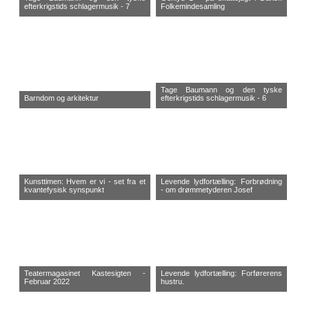
efterkrigstids schlagermusik - 7
Folkemindesamling
Tage Baumann og den tyske
Barndom og arkitektur
efterkrigstids schlagermusik - 6
Kunsttimen: Hvem er vi - set fra et
Levende lydfortælling: Forbrødning
kvantefysisk synspunkt
- om drømmetyderen Josef
Teatermagasinet Kastesigten -
Levende lydfortælling: Forførerens
Februar 2022
hustru.