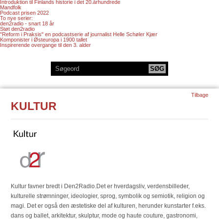
Introduktion til Finlands historie i det 20.århundrede
Mandfolk
Podcast prisen 2022
To nye serier:
den2radio - snart 18 år
Støt den2radio
"Reform i Praksis" en podcastserie af journalist Helle Schøler Kjær
Komponister i Østeuropa i 1900 tallet
Inspirerende overgange til den 3. alder
Tilbage
KULTUR
Kultur favner bredt i Den2Radio.Det er hverdagsliv, verdensbilleder,
kulturelle strømninger, ideologier, sprog, symbolik og semiotik, religion og
magi. Det er også den æstetiske del af kulturen, herunder kunstarter f.eks.
dans og ballet, arkitektur, skulptur, mode og haute couture, gastronomi,