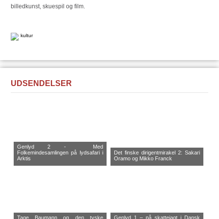
billedkunst, skuespil og film.
kultur
UDSENDELSER
Genlyd 2 - Med
Folkemindesamlingen på lydsafari i
Det finske dirigentmirakel 2: Sakari
Arktis
Oramo og Mikko Franck
Tage Baumann og den tyske
Genlyd 1 – på skattejagt i Dansk