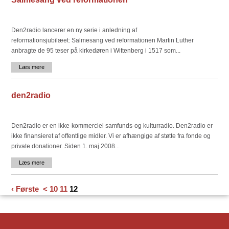
Den2radio lancerer en ny serie i anledning af
reformationsjubilæet: Salmesang ved reformationen Martin Luther
anbragte de 95 teser på kirkedøren i Wittenberg i 1517 som...
Læs mere
den2radio
Den2radio er en ikke-kommerciel samfunds-og kulturradio. Den2radio er
ikke finansieret af offentlige midler. Vi er afhængige af støtte fra fonde og
private donationer. Siden 1. maj 2008...
Læs mere
‹ Første
<
10
11
12