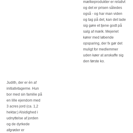
mælkeprodukter er relativt
og det er prisen således
også - og har man viden
og tag på det, kan det lade
sig gøre et tjene godt på
salg af mælk. Mejeriet
kører med løbende
opsparing, der fx gør det
muligt for medlemmer
uden køer at anskaffe sig
den første ko.
Judith, der er én af
initiativtagerne. Hun
bor med sin familie på
en lille ejendom med
3 acres jord (ca. 1,2
hektar.) Alsidighed i
udnyttelse af jorden
og de dyrkede
afgrøder er