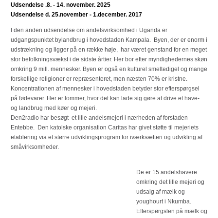
Udsendelse .8. - 14. november. 2025
Udsendelse d. 25.november - 1.december. 2017
I den anden udsendelse om andelsvirksomhed i Uganda er
udgangspunktet bylandbrug i hovedstaden Kampala. Byen, der er enorm i
udstrækning og ligger på en række høje, har været genstand for en meget
stor befolkningsvækst i de sidste årtier. Her bor efter myndighedernes skøn
omkring 9 mill. mennesker. Byen er også en kulturel smeltedigel og mange
forskellige religioner er repræsenteret, men næsten 70% er kristne.
Koncentrationen af mennesker i hovedstaden betyder stor efterspørgsel
på fødevarer. Her er lommer, hvor det kan lade sig gøre at drive et have-
og landbrug med køer og mejeri.
Den2radio har besøgt et lille andelsmejeri i nærheden af forstaden
Entebbe. Den katolske organisation Caritas har givet støtte til mejeriets
etablering via et større udviklingsprogram for iværksætteri og udvikling af
småvirksomheder.
De er 15 andelshavere
omkring det lille mejeri og
udsalg af mælk og
youghourt i Nkumba.
Efterspørgslen på mælk og