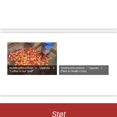
Andelsvirksomhed i Uganda 3.
Andelsvirksomhed i Uganda 1 –
”Coffee is our gold”
Plant & Health Coop
Støt