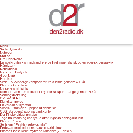
Menu
Sådan lytter du
Nyheder
Støt os
Om Den2Radio
EuropaProfilen - om indvandrere og flygtninge i dansk og europæisk perspektiv.
Håndværk
Reflektioner
Ny serie - Bodytalk
Godt Nytår
Hørelse
Serie: 15 kvindelige komponister fra 8 lande gennem 400 år.
Pharaos klassikere
Ny serie om Hafnia
Michael Falch - en rockpoet krydser sit spor - sange gennem 40 år
Søndagsfortælling
OPERA SERIE
Klangkammeret
En verden af bystater
Sophia – samtaler – pejling af dannelse
OBS! Støt den2radio via bankkonto
Det Finske dirigentmirakel
Tage Baumann og den tyske efterkrigstids schlagermusik
Pharao-Prisen
Serie om " Psykisk arbejdsmiljø"
Fødevareproduktionens natur og arkitektur
Pharaos klassikere: Myter af Johannes v. Jensen