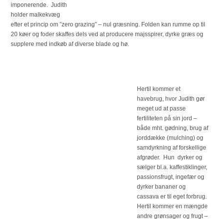
imponerende. Judith
holder malkekvæg
efter et princip om ”zero grazing” – nul græsning. Folden kan rumme op til
20 køer og foder skaffes dels ved at producere majsspirer, dyrke græs og
supplere med indkøb af diverse blade og hø.
Hertil kommer et
havebrug, hvor Judith gør
meget ud at passe
fertiliteten på sin jord –
både mht. gødning, brug af
jorddække (mulching) og
samdyrkning af forskellige
afgrøder. Hun dyrker og
sælger bl.a. kaffestiklinger,
passionsfrugt, ingefær og
dyrker bananer og
cassava er til eget forbrug.
Hertil kommer en mængde
andre grønsager og frugt –