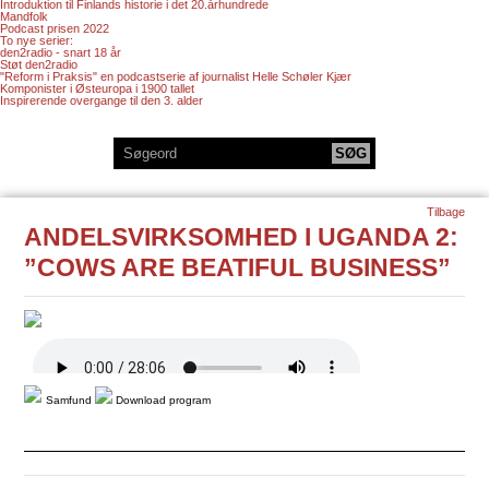
Introduktion til Finlands historie i det 20.århundrede
Mandfolk
Podcast prisen 2022
To nye serier:
den2radio - snart 18 år
Støt den2radio
"Reform i Praksis" en podcastserie af journalist Helle Schøler Kjær
Komponister i Østeuropa i 1900 tallet
Inspirerende overgange til den 3. alder
Tilbage
ANDELSVIRKSOMHED I UGANDA 2:
”COWS ARE BEATIFUL BUSINESS”
Samfund
Download program