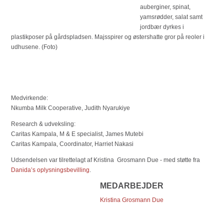
auberginer, spinat,
yamsrødder, salat samt
jordbær dyrkes i
plastikposer på gårdspladsen. Majsspirer og østershatte gror på reoler i
udhusene. (Foto)
Medvirkende:
Nkumba Milk Cooperative, Judith Nyarukiye
Research & udveksling:
Caritas Kampala, M & E specialist, James Mutebi
Caritas Kampala, Coordinator, Harriet Nakasi
Udsendelsen var tilrettelagt af Kristina Grosmann Due - med støtte fra
Danida’s oplysningsbevilling
.
MEDARBEJDER
Kristina Grosmann Due