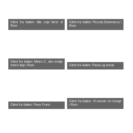
Glimt fra Italien: Alle veje fører til
Glimt fra Italien: Piccola Danimarca i
Rom
Rom
Glimt fra Italien: Metro C, den tredje
metro linje i Rom
Glimt fra Italien: Pasta og tomat
Glimt fra Italien: Vi savner en konge
Glimt fra Italien: Pave Franz
i Rom