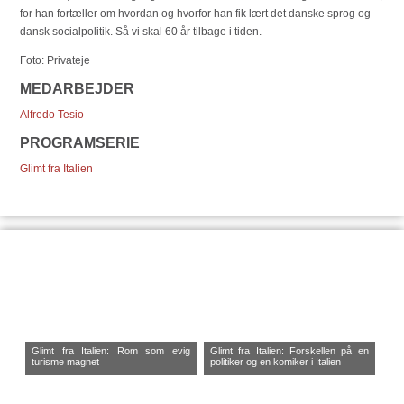
for han fortæller om hvordan og hvorfor han fik lært det danske sprog og
dansk socialpolitik. Så vi skal 60 år tilbage i tiden.
Foto: Privateje
MEDARBEJDER
Alfredo Tesio
PROGRAMSERIE
Glimt fra Italien
Glimt fra Italien: Rom som evig
Glimt fra Italien: Forskellen på en
turisme magnet
politiker og en komiker i Italien