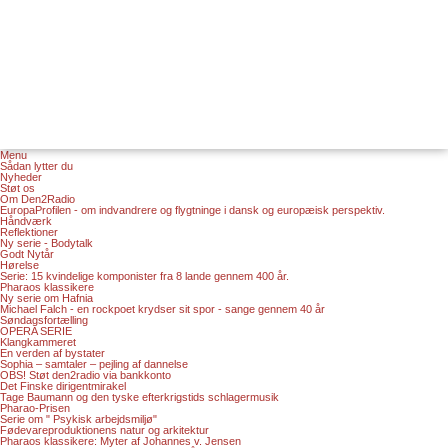
Menu
Sådan lytter du
Nyheder
Støt os
Om Den2Radio
EuropaProfilen - om indvandrere og flygtninge i dansk og europæisk perspektiv.
Håndværk
Reflektioner
Ny serie - Bodytalk
Godt Nytår
Hørelse
Serie: 15 kvindelige komponister fra 8 lande gennem 400 år.
Pharaos klassikere
Ny serie om Hafnia
Michael Falch - en rockpoet krydser sit spor - sange gennem 40 år
Søndagsfortælling
OPERA SERIE
Klangkammeret
En verden af bystater
Sophia – samtaler – pejling af dannelse
OBS! Støt den2radio via bankkonto
Det Finske dirigentmirakel
Tage Baumann og den tyske efterkrigstids schlagermusik
Pharao-Prisen
Serie om " Psykisk arbejdsmiljø"
Fødevareproduktionens natur og arkitektur
Pharaos klassikere: Myter af Johannes v. Jensen