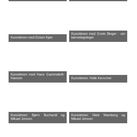
Kunsttimen med Grete Binger - om
Kunsttimen med Esben Kjær
børnetegninger
Kunsttimen med Hans Gammeltoft-
Hansen
Kunsttimen: Helle Kerscher
Kunsttimen: Bjørn Buchardt og
Kunsttimen: Niels Wamberg og
Mikael Jensen
Mikael Jensen