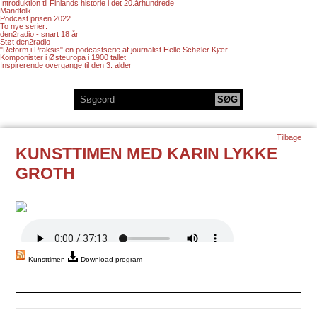
Introduktion til Finlands historie i det 20.århundrede
Mandfolk
Podcast prisen 2022
To nye serier:
den2radio - snart 18 år
Støt den2radio
"Reform i Praksis" en podcastserie af journalist Helle Schøler Kjær
Komponister i Østeuropa i 1900 tallet
Inspirerende overgange til den 3. alder
Tilbage
KUNSTTIMEN MED KARIN LYKKE
GROTH
Kunsttimen
Download program