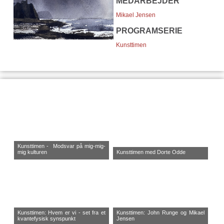
MEDARBEJDER
Mikael Jensen
PROGRAMSERIE
Kunsttimen
Kunsttimen - Modsvar på mig-mig-
mig kulturen
Kunsttimen med Dorte Odde
Kunsttimen: Hvem er vi - set fra et
Kunsttimen: John Runge og Mikael
kvantefysisk synspunkt
Jensen