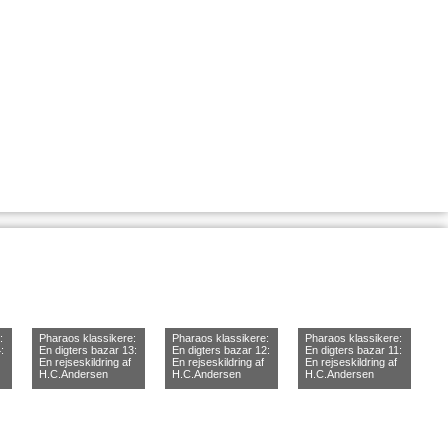
:
Pharaos klassikere:
Pharaos klassikere:
Pharaos klassikere:
:
En digters bazar 13:
En digters bazar 12:
En digters bazar 11:
En rejseskildring af
En rejseskildring af
En rejseskildring af
H.C.Andersen
H.C.Andersen
H.C.Andersen