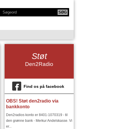
KTIONER
NY SERIE - BODYTALK
Støt
SIKERE
NY SERIE OM HAFNIA
Den2Radio
IE
KLANGKAMMERET
DET FINSKE DIRIGENTMIRAKEL
DSMILJØ"
Find os på facebook
OBS! Støt den2radio via
RIER:
DEN2RADIO - SNART 18 ÅR
bankkonto
I ØSTEUROPA I 1900 TALLET
Den2radios konto er 8401-1070319 - til
den grønne bank - Merkur Andelskasse. Vi
er...