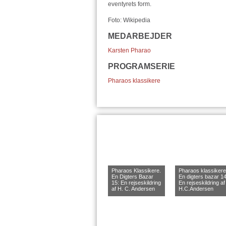
eventyrets form.
Foto: Wikipedia
MEDARBEJDER
Karsten Pharao
PROGRAMSERIE
Pharaos klassikere
Pharaos Klassikere.
Pharaos klassikere
En Digters Bazar
En digters bazar 14
15: En rejseskildring
En rejseskildring af
af H. C. Andersen
H.C.Andersen