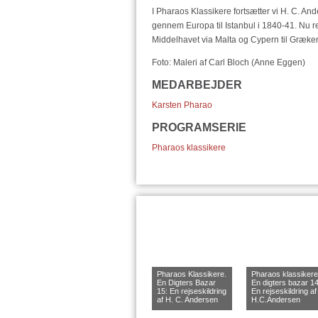
I Pharaos Klassikere fortsætter vi H. C. And
gennem Europa til Istanbul i 1840-41. Nu re
Middelhavet via Malta og Cypern til Græke
Foto: Maleri af Carl Bloch (Anne Eggen)
MEDARBEJDER
Karsten Pharao
PROGRAMSERIE
Pharaos klassikere
Pharaos Klassikere.
Pharaos klassikere
En Digters Bazar
En digters bazar 14
15: En rejseskildring
En rejseskildring af
af H. C. Andersen
H.C.Andersen