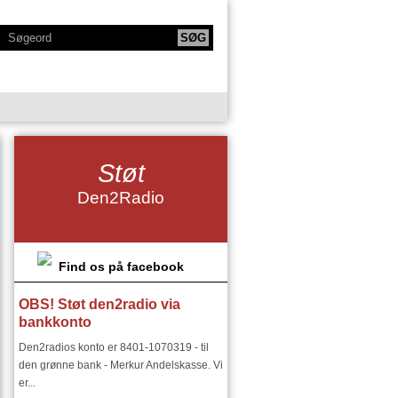
KTIONER
NY SERIE - BODYTALK
Støt
SIKERE
NY SERIE OM HAFNIA
Den2Radio
IE
KLANGKAMMERET
DET FINSKE DIRIGENTMIRAKEL
DSMILJØ"
Find os på facebook
OBS! Støt den2radio via
RIER:
DEN2RADIO - SNART 18 ÅR
bankkonto
I ØSTEUROPA I 1900 TALLET
Den2radios konto er 8401-1070319 - til
den grønne bank - Merkur Andelskasse. Vi
er...