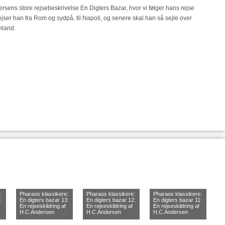
ersens store rejsebeskrivelse En Digters Bazar, hvor vi følger hans rejse
jser han fra Rom og sydpå, til Napoli, og senere skal han så sejle over
nland.
:
Pharaos klassikere:
Pharaos klassikere:
Pharaos klassikere:
:
En digters bazar 13:
En digters bazar 12:
En digters bazar 11:
En rejseskildring af
En rejseskildring af
En rejseskildring af
H.C.Andersen
H.C.Andersen
H.C.Andersen