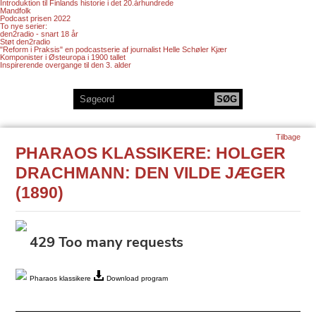
Introduktion til Finlands historie i det 20.århundrede
Mandfolk
Podcast prisen 2022
To nye serier:
den2radio - snart 18 år
Støt den2radio
"Reform i Praksis" en podcastserie af journalist Helle Schøler Kjær
Komponister i Østeuropa i 1900 tallet
Inspirerende overgange til den 3. alder
Tilbage
PHARAOS KLASSIKERE: HOLGER
DRACHMANN: DEN VILDE JÆGER
(1890)
Pharaos klassikere
Download program