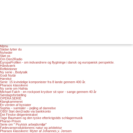
Menu
Sådan lytter du
Nyheder
Støt os
Om Den2Radio
EuropaProfilen - om indvandrere og flygtninge i dansk og europæisk perspektiv.
Håndværk
Reflektioner
Ny serie - Bodytalk
Godt Nytår
Hørelse
Serie: 15 kvindelige komponister fra 8 lande gennem 400 år.
Pharaos klassikere
Ny serie om Hafnia
Michael Falch - en rockpoet krydser sit spor - sange gennem 40 år
Søndagsfortælling
OPERA SERIE
Klangkammeret
En verden af bystater
Sophia – samtaler – pejling af dannelse
OBS! Støt den2radio via bankkonto
Det Finske dirigentmirakel
Tage Baumann og den tyske efterkrigstids schlagermusik
Pharao-Prisen
Serie om " Psykisk arbejdsmiljø"
Fødevareproduktionens natur og arkitektur
Pharaos klassikere: Myter af Johannes v. Jensen