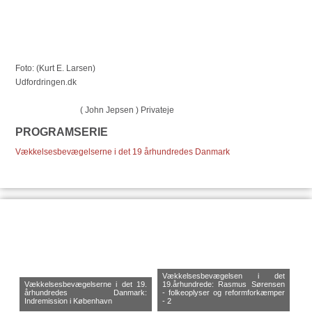
Foto: (Kurt E. Larsen)
Udfordringen.dk
( John Jepsen ) Privateje
PROGRAMSERIE
Vækkelsesbevægelserne i det 19 århundredes Danmark
Vækkelsesbevægelsen i det
Vækkelsesbevægelserne i det 19.
19.århundrede: Rasmus Sørensen
århundredes Danmark:
- folkeoplyser og reformforkæmper
Indremission i København
- 2