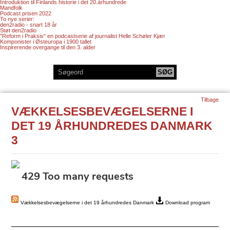
Introduktion til Finlands historie i det 20.århundrede
Mandfolk
Podcast prisen 2022
To nye serier:
den2radio - snart 18 år
Støt den2radio
"Reform i Praksis" en podcastserie af journalist Helle Schøler Kjær
Komponister i Østeuropa i 1900 tallet
Inspirerende overgange til den 3. alder
Tilbage
VÆKKELSESBEVÆGELSERNE I
DET 19 ÅRHUNDREDES DANMARK
3
Vækkelsesbevægelserne i det 19 århundredes Danmark
Download program