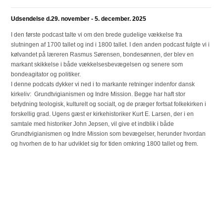
Udsendelse d.29. november - 5. december. 2025
I den første podcast talte vi om den brede gudelige vækkelse fra
slutningen af 1700 tallet og ind i 1800 tallet. I den anden podcast fulgte vi i
kølvandet på læreren Rasmus Sørensen, bondesønnen, der blev en
markant skikkelse i både vækkelsesbevægelsen og senere som
bondeagitator og politiker.
I denne podcats dykker vi ned i to markante retninger indenfor dansk
kirkeliv: Grundtvigianismen og Indre Mission. Begge har haft stor
betydning teologisk, kulturelt og socialt, og de præger fortsat folkekirken i
forskellig grad. Ugens gæst er kirkehistoriker Kurt E. Larsen, der i en
samtale med historiker John Jepsen, vil give et indblik i både
Grundtvigianismen og Indre Mission som bevægelser, herunder hvordan
og hvorhen de to har udviklet sig for tiden omkring 1800 tallet og frem.