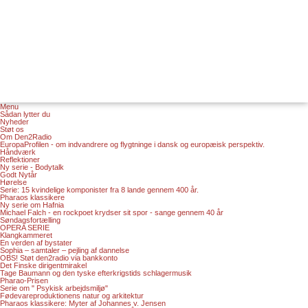
Menu
Sådan lytter du
Nyheder
Støt os
Om Den2Radio
EuropaProfilen - om indvandrere og flygtninge i dansk og europæisk perspektiv.
Håndværk
Reflektioner
Ny serie - Bodytalk
Godt Nytår
Hørelse
Serie: 15 kvindelige komponister fra 8 lande gennem 400 år.
Pharaos klassikere
Ny serie om Hafnia
Michael Falch - en rockpoet krydser sit spor - sange gennem 40 år
Søndagsfortælling
OPERA SERIE
Klangkammeret
En verden af bystater
Sophia – samtaler – pejling af dannelse
OBS! Støt den2radio via bankkonto
Det Finske dirigentmirakel
Tage Baumann og den tyske efterkrigstids schlagermusik
Pharao-Prisen
Serie om " Psykisk arbejdsmiljø"
Fødevareproduktionens natur og arkitektur
Pharaos klassikere: Myter af Johannes v. Jensen