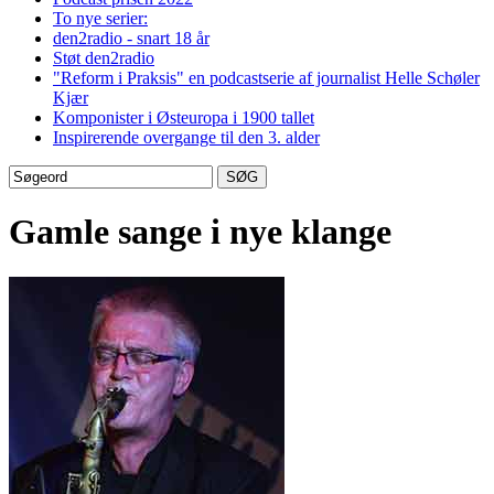
To nye serier:
den2radio - snart 18 år
Støt den2radio
"Reform i Praksis" en podcastserie af journalist Helle Schøler
Kjær
Komponister i Østeuropa i 1900 tallet
Inspirerende overgange til den 3. alder
Gamle sange i nye klange