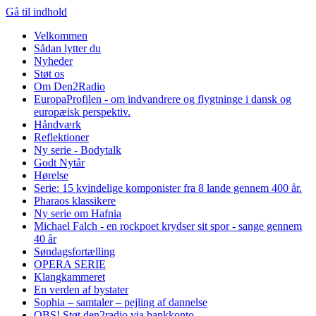
Gå til indhold
Velkommen
Sådan lytter du
Nyheder
Støt os
Om Den2Radio
EuropaProfilen - om indvandrere og flygtninge i dansk og
europæisk perspektiv.
Håndværk
Reflektioner
Ny serie - Bodytalk
Godt Nytår
Hørelse
Serie: 15 kvindelige komponister fra 8 lande gennem 400 år.
Pharaos klassikere
Ny serie om Hafnia
Michael Falch - en rockpoet krydser sit spor - sange gennem
40 år
Søndagsfortælling
OPERA SERIE
Klangkammeret
En verden af bystater
Sophia – samtaler – pejling af dannelse
OBS! Støt den2radio via bankkonto