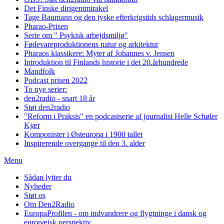
Det Finske dirigentmirakel
Tage Baumann og den tyske efterkrigstids schlagermusik
Pharao-Prisen
Serie om " Psykisk arbejdsmiljø"
Fødevareproduktionens natur og arkitektur
Pharaos klassikere: Myter af Johannes v. Jensen
Introduktion til Finlands historie i det 20.århundrede
Mandfolk
Podcast prisen 2022
To nye serier:
den2radio - snart 18 år
Støt den2radio
"Reform i Praksis" en podcastserie af journalist Helle Schøler
Kjær
Komponister i Østeuropa i 1900 tallet
Inspirerende overgange til den 3. alder
Menu
Sådan lytter du
Nyheder
Støt os
Om Den2Radio
EuropaProfilen - om indvandrere og flygtninge i dansk og
europæisk perspektiv.