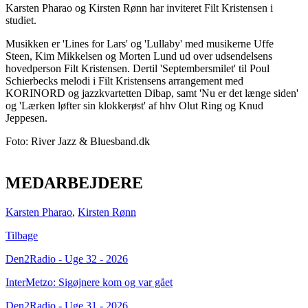
Karsten Pharao og Kirsten Rønn har inviteret Filt Kristensen i
studiet.
Musikken er 'Lines for Lars' og 'Lullaby' med musikerne Uffe
Steen, Kim Mikkelsen og Morten Lund ud over udsendelsens
hovedperson Filt Kristensen. Dertil 'Septembersmilet' til Poul
Schierbecks melodi i Filt Kristensens arrangement med
KORINORD og jazzkvartetten Dibap, samt 'Nu er det længe siden'
og 'Lærken løfter sin klokkerøst' af hhv Olut Ring og Knud
Jeppesen.
Foto: River Jazz & Bluesband.dk
MEDARBEJDERE
Karsten Pharao
,
Kirsten Rønn
Tilbage
Den2Radio - Uge 32 - 2026
InterMetzo: Sigøjnere kom og var gået
Den2Radio - Uge 31 - 2026