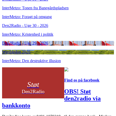
InterMetzo: Tonen fra Banegårdspladsen
InterMetzo: Foragt på omgang
Den2Radio - Uge 30 - 2026
InterMetzo: Kristenhed i politik
Den2Radio - Uge 29 - 2026
Wimbledon 2026
InterMetzo: Den destruktive illusion
Find os på facebook
Støt
OBS! Støt
Den2Radio
den2radio via
bankkonto