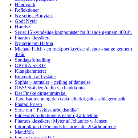
Håndværk
Reflektioner
Ny serie - Bodytalk
Godt Nytår
Hørelse
Serie: 15 kvindelige komponister fra 8 lande gennem 400 år.
Pharaos klassikere
Ny serie om Hafnia
Michael Falch - en rockpoet krydser sit spor - sange gennem
40 år
Søndagsfortælling
OPERA SERIE
Klangkammeret
En verden af bystater
Sophia – samtaler – pejling af dannelse
OBS! Støt den2radio via bankkonto
Det Finske dirigentmirakel
Tage Baumann og den tyske efterkrigstids schlagermusik
Pharao-Prisen
Serie om " Psykisk arbejdsmiljø"
Fødevareproduktionens natur og arkitektur
Pharaos klassikere: Myter af Johannes v. Jensen
Introduktion til Finlands historie i det 20.århundrede
Mandfolk
Podcast prisen 2022