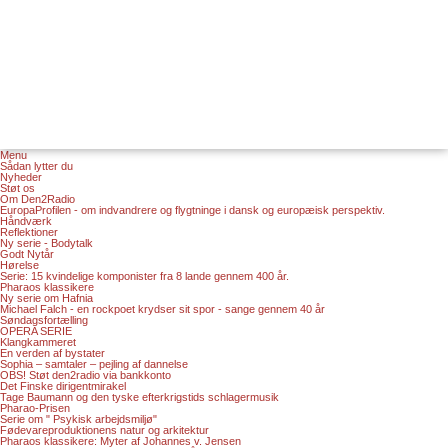
Menu
Sådan lytter du
Nyheder
Støt os
Om Den2Radio
EuropaProfilen - om indvandrere og flygtninge i dansk og europæisk perspektiv.
Håndværk
Reflektioner
Ny serie - Bodytalk
Godt Nytår
Hørelse
Serie: 15 kvindelige komponister fra 8 lande gennem 400 år.
Pharaos klassikere
Ny serie om Hafnia
Michael Falch - en rockpoet krydser sit spor - sange gennem 40 år
Søndagsfortælling
OPERA SERIE
Klangkammeret
En verden af bystater
Sophia – samtaler – pejling af dannelse
OBS! Støt den2radio via bankkonto
Det Finske dirigentmirakel
Tage Baumann og den tyske efterkrigstids schlagermusik
Pharao-Prisen
Serie om " Psykisk arbejdsmiljø"
Fødevareproduktionens natur og arkitektur
Pharaos klassikere: Myter af Johannes v. Jensen