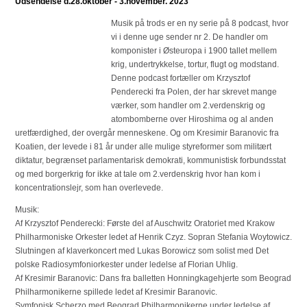
Udsendelse d.28.oktober - 3.november. 2023
Musik på trods er en ny serie på 8 podcast, hvor
vi i denne uge sender nr 2. De handler om
komponister i Østeuropa i 1900 tallet mellem
krig, undertrykkelse, tortur, flugt og modstand.
Denne podcast fortæller om Krzysztof
Penderecki fra Polen, der har skrevet mange
værker, som handler om 2.verdenskrig og
atombomberne over Hiroshima og al anden
uretfærdighed, der overgår menneskene. Og om Kresimir Baranovic fra
Koatien, der levede i 81 år under alle mulige styreformer som militært
diktatur, begrænset parlamentarisk demokrati, kommunistisk forbundsstat
og med borgerkrig for ikke at tale om 2.verdenskrig hvor han kom i
koncentrationslejr, som han overlevede.
Musik:
Af Krzysztof Penderecki: Første del af Auschwitz Oratoriet med Krakow
Philharmoniske Orkester ledet af Henrik Czyz. Sopran Stefania Woytowicz.
Slutningen af klaverkoncert med Lukas Borowicz som solist med Det
polske Radiosymfoniorkester under ledelse af Florian Uhlig.
Af Kresimir Baranovic: Dans fra balletten Honningkagehjerte som Beograd
Philharmonikerne spillede ledet af Kresimir Baranovic.
Symfonisk Scherzo med Beograd Philharmonikerne under ledelse af