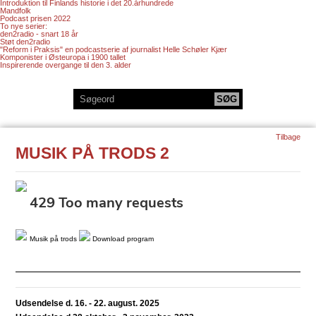
Introduktion til Finlands historie i det 20.århundrede
Mandfolk
Podcast prisen 2022
To nye serier:
den2radio - snart 18 år
Støt den2radio
"Reform i Praksis" en podcastserie af journalist Helle Schøler Kjær
Komponister i Østeuropa i 1900 tallet
Inspirerende overgange til den 3. alder
Tilbage
MUSIK PÅ TRODS 2
Musik på trods
Download program
Udsendelse d. 16. - 22. august. 2025