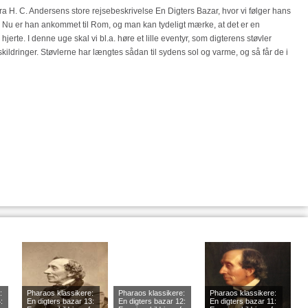
fra H. C. Andersens store rejsebeskrivelse En Digters Bazar, hvor vi følger hans
. Nu er han ankommet til Rom, og man kan tydeligt mærke, at det er en
erte. I denne uge skal vi bl.a. høre et lille eventyr, som digterens støvler
 skildringer. Støvlerne har længtes sådan til sydens sol og varme, og så får de i
:
Pharaos klassikere:
Pharaos klassikere:
Pharaos klassikere:
:
En digters bazar 13:
En digters bazar 12:
En digters bazar 11: