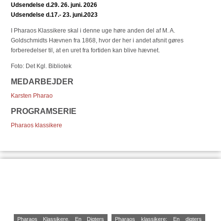
Udsendelse d.29. 26. juni. 2026
Udsendelse d.17.- 23. juni.2023
I Pharaos Klassikere skal i denne uge høre anden del af M. A.
Goldschmidts Hævnen fra 1868, hvor der her i andet afsnit gøres
forberedelser til, at en uret fra fortiden kan blive hævnet.
Foto: Det Kgl. Bibliotek
MEDARBEJDER
Karsten Pharao
PROGRAMSERIE
Pharaos klassikere
Pharaos Klassikere. En Digters
Pharaos klassikere: En digters