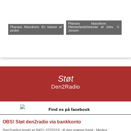
Pharaos klassikere: .
Pharaos Klassikere: En beboer af
Himmerlandshistorier af Johs. V.
jorden
Jensen
Støt
Den2Radio
Find os på facebook
OBS! Støt den2radio via bankkonto
Den2radios konto er 8401-1070319 - til den grønne bank - Merkur