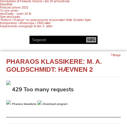
Introduktion til Finlands historie i det 20.århundrede
Mandfolk
Podcast prisen 2022
To nye serier:
den2radio - snart 18 år
Støt den2radio
"Reform i Praksis" en podcastserie af journalist Helle Schøler Kjær
Komponister i Østeuropa i 1900 tallet
Inspirerende overgange til den 3. alder
Tilbage
PHARAOS KLASSIKERE: M. A.
GOLDSCHMIDT: HÆVNEN 2
Pharaos klassikere
Download program