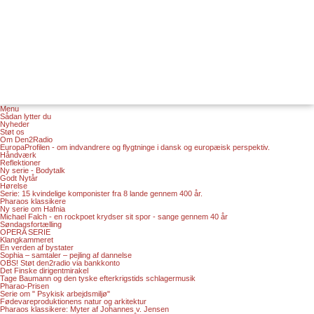
Menu
Sådan lytter du
Nyheder
Støt os
Om Den2Radio
EuropaProfilen - om indvandrere og flygtninge i dansk og europæisk perspektiv.
Håndværk
Reflektioner
Ny serie - Bodytalk
Godt Nytår
Hørelse
Serie: 15 kvindelige komponister fra 8 lande gennem 400 år.
Pharaos klassikere
Ny serie om Hafnia
Michael Falch - en rockpoet krydser sit spor - sange gennem 40 år
Søndagsfortælling
OPERA SERIE
Klangkammeret
En verden af bystater
Sophia – samtaler – pejling af dannelse
OBS! Støt den2radio via bankkonto
Det Finske dirigentmirakel
Tage Baumann og den tyske efterkrigstids schlagermusik
Pharao-Prisen
Serie om " Psykisk arbejdsmiljø"
Fødevareproduktionens natur og arkitektur
Pharaos klassikere: Myter af Johannes v. Jensen