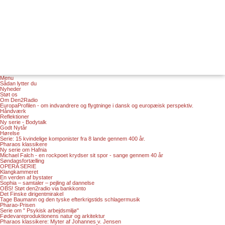
Menu
Sådan lytter du
Nyheder
Støt os
Om Den2Radio
EuropaProfilen - om indvandrere og flygtninge i dansk og europæisk perspektiv.
Håndværk
Reflektioner
Ny serie - Bodytalk
Godt Nytår
Hørelse
Serie: 15 kvindelige komponister fra 8 lande gennem 400 år.
Pharaos klassikere
Ny serie om Hafnia
Michael Falch - en rockpoet krydser sit spor - sange gennem 40 år
Søndagsfortælling
OPERA SERIE
Klangkammeret
En verden af bystater
Sophia – samtaler – pejling af dannelse
OBS! Støt den2radio via bankkonto
Det Finske dirigentmirakel
Tage Baumann og den tyske efterkrigstids schlagermusik
Pharao-Prisen
Serie om " Psykisk arbejdsmiljø"
Fødevareproduktionens natur og arkitektur
Pharaos klassikere: Myter af Johannes v. Jensen