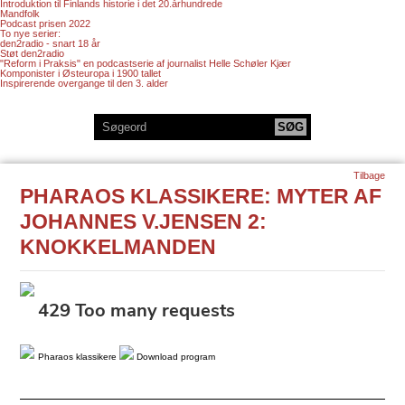
Introduktion til Finlands historie i det 20.århundrede
Mandfolk
Podcast prisen 2022
To nye serier:
den2radio - snart 18 år
Støt den2radio
"Reform i Praksis" en podcastserie af journalist Helle Schøler Kjær
Komponister i Østeuropa i 1900 tallet
Inspirerende overgange til den 3. alder
Tilbage
PHARAOS KLASSIKERE: MYTER AF
JOHANNES V.JENSEN 2:
KNOKKELMANDEN
Pharaos klassikere
Download program