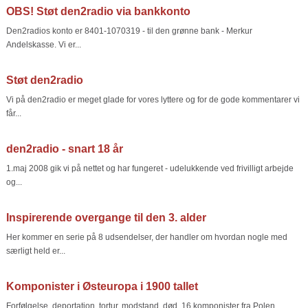
OBS! Støt den2radio via bankkonto
Den2radios konto er 8401-1070319 - til den grønne bank - Merkur
Andelskasse. Vi er...
Støt den2radio
Vi på den2radio er meget glade for vores lyttere og for de gode kommentarer vi
får...
den2radio - snart 18 år
1.maj 2008 gik vi på nettet og har fungeret - udelukkende ved frivilligt arbejde
og...
Inspirerende overgange til den 3. alder
Her kommer en serie på 8 udsendelser, der handler om hvordan nogle med
særligt held er...
Komponister i Østeuropa i 1900 tallet
Forfølgelse, deportation, tortur, modstand, død. 16 komponister fra Polen,...