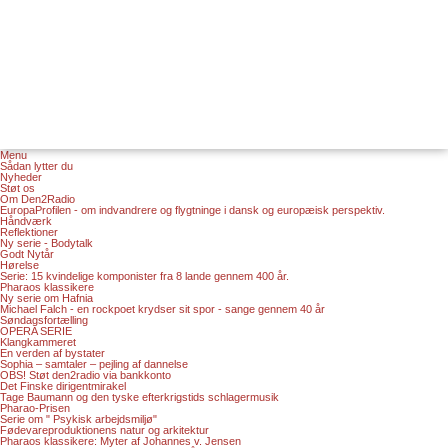
Menu
Sådan lytter du
Nyheder
Støt os
Om Den2Radio
EuropaProfilen - om indvandrere og flygtninge i dansk og europæisk perspektiv.
Håndværk
Reflektioner
Ny serie - Bodytalk
Godt Nytår
Hørelse
Serie: 15 kvindelige komponister fra 8 lande gennem 400 år.
Pharaos klassikere
Ny serie om Hafnia
Michael Falch - en rockpoet krydser sit spor - sange gennem 40 år
Søndagsfortælling
OPERA SERIE
Klangkammeret
En verden af bystater
Sophia – samtaler – pejling af dannelse
OBS! Støt den2radio via bankkonto
Det Finske dirigentmirakel
Tage Baumann og den tyske efterkrigstids schlagermusik
Pharao-Prisen
Serie om " Psykisk arbejdsmiljø"
Fødevareproduktionens natur og arkitektur
Pharaos klassikere: Myter af Johannes v. Jensen