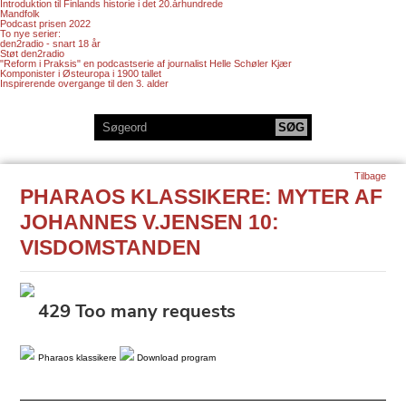
Introduktion til Finlands historie i det 20.århundrede
Mandfolk
Podcast prisen 2022
To nye serier:
den2radio - snart 18 år
Støt den2radio
"Reform i Praksis" en podcastserie af journalist Helle Schøler Kjær
Komponister i Østeuropa i 1900 tallet
Inspirerende overgange til den 3. alder
Tilbage
PHARAOS KLASSIKERE: MYTER AF
JOHANNES V.JENSEN 10:
VISDOMSTANDEN
Pharaos klassikere
Download program