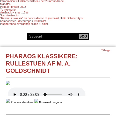
Introduktion til Finlands historie i det 20.århundrede
Mandfolk
Podcast prisen 2022
To nye serier:
den2radio - snart 18 år
Støt den2radio
"Reform i Praksis" en podcastserie af journalist Helle Schøler Kjær
Komponister i Østeuropa i 1900 tallet
Inspirerende overgange til den 3. alder
Tilbage
PHARAOS KLASSIKERE:
RULLESTUEN AF M. A.
GOLDSCHMIDT
Pharaos klassikere
Download program