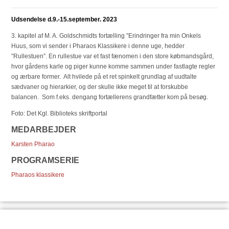
Udsendelse d.9.-15.september. 2023
3. kapitel af M. A. Goldschmidts fortælling ”Erindringer fra min Onkels
Huus, som vi sender i Pharaos Klassikere i denne uge, hedder
”Rullestuen”. En rullestue var et fast fænomen i den store købmandsgård,
hvor gårdens karle og piger kunne komme sammen under fastlagte regler
og ærbare former. Alt hvilede på et ret spinkelt grundlag af uudtalte
sædvaner og hierarkier, og der skulle ikke meget til at forskubbe
balancen. Som f.eks. dengang fortællerens grandfætter kom på besøg.
Foto: Det Kgl. Biblioteks skriftportal
MEDARBEJDER
Karsten Pharao
PROGRAMSERIE
Pharaos klassikere