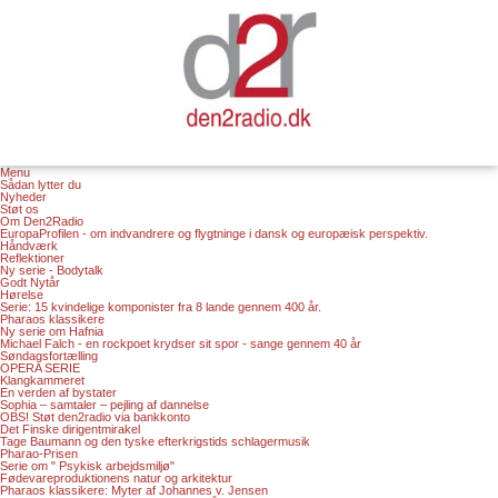
Menu
Sådan lytter du
Nyheder
Støt os
Om Den2Radio
EuropaProfilen - om indvandrere og flygtninge i dansk og europæisk perspektiv.
Håndværk
Reflektioner
Ny serie - Bodytalk
Godt Nytår
Hørelse
Serie: 15 kvindelige komponister fra 8 lande gennem 400 år.
Pharaos klassikere
Ny serie om Hafnia
Michael Falch - en rockpoet krydser sit spor - sange gennem 40 år
Søndagsfortælling
OPERA SERIE
Klangkammeret
En verden af bystater
Sophia – samtaler – pejling af dannelse
OBS! Støt den2radio via bankkonto
Det Finske dirigentmirakel
Tage Baumann og den tyske efterkrigstids schlagermusik
Pharao-Prisen
Serie om " Psykisk arbejdsmiljø"
Fødevareproduktionens natur og arkitektur
Pharaos klassikere: Myter af Johannes v. Jensen