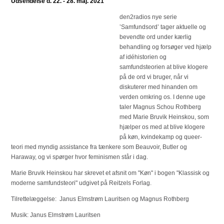
Udsendelse d. 22. - 28. maj. 2021
den2radios nye serie
’Samfundsord’ tager aktuelle og
bevendte ord under kærlig
behandling og forsøger ved hjælp
af idéhistorien og
samfundsteorien at blive klogere
på de ord vi bruger, når vi
diskuterer med hinanden om
verden omkring os. I denne uge
taler Magnus Schou Rothberg
med Marie Bruvik Heinskou, som
hjælper os med at blive klogere
på køn, kvindekamp og queer-
teori med myndig assistance fra tænkere som Beauvoir, Butler og
Haraway, og vi spørger hvor feminismen står i dag.
Marie Bruvik Heinskou har skrevet et afsnit om "Køn" i bogen "Klassisk og
moderne samfundsteori" udgivet på Reitzels Forlag.
Tilrettelæggelse: Janus Elmstrøm Lauritsen og Magnus Rothberg
Musik: Janus Elmstrøm Lauritsen