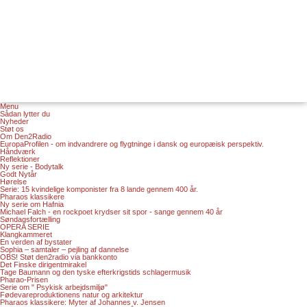
Menu
Sådan lytter du
Nyheder
Støt os
Om Den2Radio
EuropaProfilen - om indvandrere og flygtninge i dansk og europæisk perspektiv.
Håndværk
Reflektioner
Ny serie - Bodytalk
Godt Nytår
Hørelse
Serie: 15 kvindelige komponister fra 8 lande gennem 400 år.
Pharaos klassikere
Ny serie om Hafnia
Michael Falch - en rockpoet krydser sit spor - sange gennem 40 år
Søndagsfortælling
OPERA SERIE
Klangkammeret
En verden af bystater
Sophia – samtaler – pejling af dannelse
OBS! Støt den2radio via bankkonto
Det Finske dirigentmirakel
Tage Baumann og den tyske efterkrigstids schlagermusik
Pharao-Prisen
Serie om " Psykisk arbejdsmiljø"
Fødevareproduktionens natur og arkitektur
Pharaos klassikere: Myter af Johannes v. Jensen