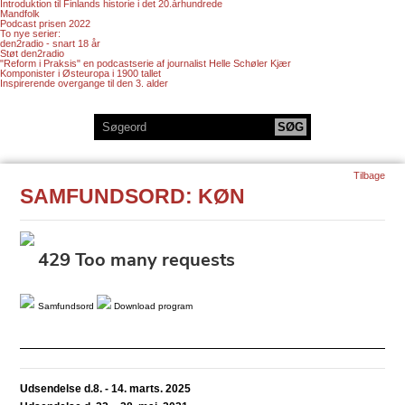
Introduktion til Finlands historie i det 20.århundrede
Mandfolk
Podcast prisen 2022
To nye serier:
den2radio - snart 18 år
Støt den2radio
"Reform i Praksis" en podcastserie af journalist Helle Schøler Kjær
Komponister i Østeuropa i 1900 tallet
Inspirerende overgange til den 3. alder
Tilbage
SAMFUNDSORD: KØN
Samfundsord
Download program
Udsendelse d.8. - 14. marts. 2025