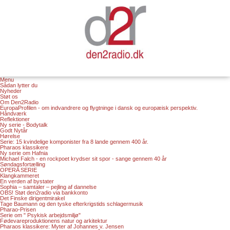
Menu
Sådan lytter du
Nyheder
Støt os
Om Den2Radio
EuropaProfilen - om indvandrere og flygtninge i dansk og europæisk perspektiv.
Håndværk
Reflektioner
Ny serie - Bodytalk
Godt Nytår
Hørelse
Serie: 15 kvindelige komponister fra 8 lande gennem 400 år.
Pharaos klassikere
Ny serie om Hafnia
Michael Falch - en rockpoet krydser sit spor - sange gennem 40 år
Søndagsfortælling
OPERA SERIE
Klangkammeret
En verden af bystater
Sophia – samtaler – pejling af dannelse
OBS! Støt den2radio via bankkonto
Det Finske dirigentmirakel
Tage Baumann og den tyske efterkrigstids schlagermusik
Pharao-Prisen
Serie om " Psykisk arbejdsmiljø"
Fødevareproduktionens natur og arkitektur
Pharaos klassikere: Myter af Johannes v. Jensen