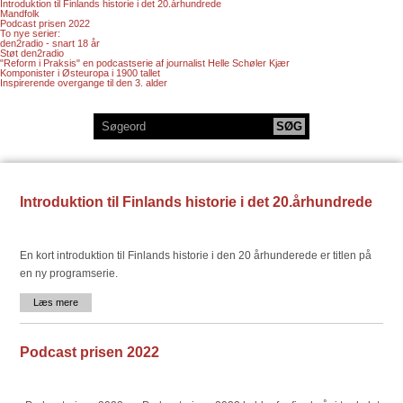
Introduktion til Finlands historie i det 20.århundrede
Mandfolk
Podcast prisen 2022
To nye serier:
den2radio - snart 18 år
Støt den2radio
"Reform i Praksis" en podcastserie af journalist Helle Schøler Kjær
Komponister i Østeuropa i 1900 tallet
Inspirerende overgange til den 3. alder
Introduktion til Finlands historie i det 20.århundrede
En kort introduktion til Finlands historie i den 20 århunderede er titlen på
en ny programserie.
Læs mere
Podcast prisen 2022