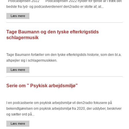
Podcastprisen 2022 ​ Podcastprisen 2022 hylder for fjerde år i træk det
bedste fra lyd- og podcastverdenen! den2radio er stolte af, at...
Læs mere
Tage Baumann og den tyske efterkrigstids
schlagermusik
Tage Baumann fortæller om den tyske efterkrigstids historie, som den bl.a.
afspejler sig i schlagermusikken.
Læs mere
Serie om ” Psykisk arbejdsmiljø”
I en podcastserie om psykisk arbejdsmiljø vil den2radio fokusere på
bekendtgørelsen om psykisk arbejdsmiljø fra 2020, der uddyber, beskriver
og sætter ord på...
Læs mere