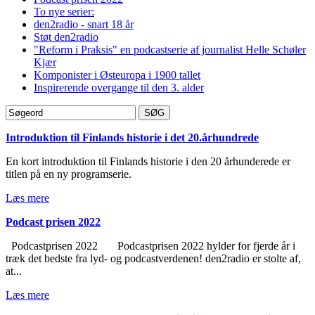
To nye serier:
den2radio - snart 18 år
Støt den2radio
"Reform i Praksis" en podcastserie af journalist Helle Schøler
Kjær
Komponister i Østeuropa i 1900 tallet
Inspirerende overgange til den 3. alder
Introduktion til Finlands historie i det 20.århundrede
En kort introduktion til Finlands historie i den 20 århunderede er
titlen på en ny programserie.
Læs mere
Podcast prisen 2022
Podcastprisen 2022 ​ Podcastprisen 2022 hylder for fjerde år i
træk det bedste fra lyd- og podcastverdenen! den2radio er stolte af,
at...
Læs mere