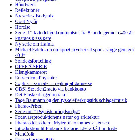
Håndværk
Reflektioner
Ny serie - Bodytalk
Godt Nytår
Hørelse
Serie: 15 kvindelige komponister fra 8 lande gennem 400 år.
Pharaos klassikere
Ny serie om Hafnia
Michael Falch - en rockpoet krydser sit spor - sange gennem
40 år
Søndagsfortælling
OPERA SERIE
Klangkammeret
En verden af bystater
Sophia – samtaler – pejling af dannelse
OBS! Støt den2radio via bankkonto
Det Finske dirigentmirakel
Tage Baumann og den tyske efterkrigstids schlagermusik
Pharao-Prisen
Serie om " Psykisk arbejdsmiljø"
Fødevareproduktionens natur og arkitektur
Pharaos klassikere: Myter af Johannes v. Jensen
Introduktion til Finlands historie i det 20.århundrede
Mandfolk
Podcast prisen 2022