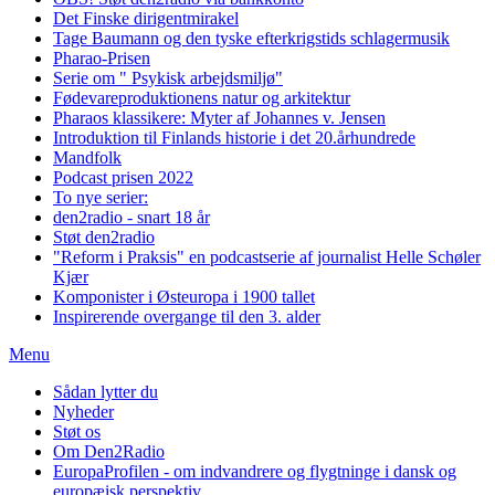
Det Finske dirigentmirakel
Tage Baumann og den tyske efterkrigstids schlagermusik
Pharao-Prisen
Serie om " Psykisk arbejdsmiljø"
Fødevareproduktionens natur og arkitektur
Pharaos klassikere: Myter af Johannes v. Jensen
Introduktion til Finlands historie i det 20.århundrede
Mandfolk
Podcast prisen 2022
To nye serier:
den2radio - snart 18 år
Støt den2radio
"Reform i Praksis" en podcastserie af journalist Helle Schøler
Kjær
Komponister i Østeuropa i 1900 tallet
Inspirerende overgange til den 3. alder
Menu
Sådan lytter du
Nyheder
Støt os
Om Den2Radio
EuropaProfilen - om indvandrere og flygtninge i dansk og
europæisk perspektiv.