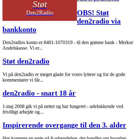
Støt
OBS! Støt
Den2Radio
den2radio via
bankkonto
Den2radios konto er 8401-1070319 - til den grønne bank - Merkur
Andelskasse. Vi er...
Støt den2radio
Vi på den2radio er meget glade for vores lyttere og for de gode
kommentarer vi får...
den2radio - snart 18 år
1.maj 2008 gik vi på nettet og har fungeret - udelukkende ved
frivilligt arbejde og...
Inspirerende overgange til den 3. alder
Her kommer en serie på 8 udsendelser, der handler om hvordan