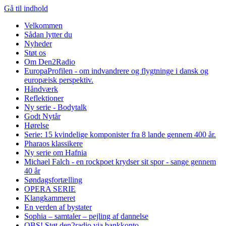
Gå til indhold
Velkommen
Sådan lytter du
Nyheder
Støt os
Om Den2Radio
EuropaProfilen - om indvandrere og flygtninge i dansk og
europæisk perspektiv.
Håndværk
Reflektioner
Ny serie - Bodytalk
Godt Nytår
Hørelse
Serie: 15 kvindelige komponister fra 8 lande gennem 400 år.
Pharaos klassikere
Ny serie om Hafnia
Michael Falch - en rockpoet krydser sit spor - sange gennem
40 år
Søndagsfortælling
OPERA SERIE
Klangkammeret
En verden af bystater
Sophia – samtaler – pejling af dannelse
OBS! Støt den2radio via bankkonto