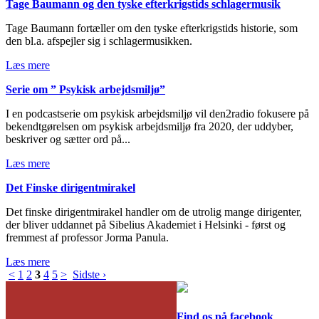
Tage Baumann og den tyske efterkrigstids schlagermusik
Tage Baumann fortæller om den tyske efterkrigstids historie, som
den bl.a. afspejler sig i schlagermusikken.
Læs mere
Serie om ” Psykisk arbejdsmiljø”
I en podcastserie om psykisk arbejdsmiljø vil den2radio fokusere på
bekendtgørelsen om psykisk arbejdsmiljø fra 2020, der uddyber,
beskriver og sætter ord på...
Læs mere
Det Finske dirigentmirakel
Det finske dirigentmirakel handler om de utrolig mange dirigenter,
der bliver uddannet på Sibelius Akademiet i Helsinki - først og
fremmest af professor Jorma Panula.
Læs mere
<
1
2
3
4
5
>
Sidste ›
Find os på facebook