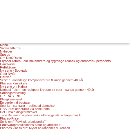
Menu
Sådan lytter du
Nyheder
Støt os
Om Den2Radio
EuropaProfilen - om indvandrere og flygtninge i dansk og europæisk perspektiv.
Håndværk
Reflektioner
Ny serie - Bodytalk
Godt Nytår
Hørelse
Serie: 15 kvindelige komponister fra 8 lande gennem 400 år.
Pharaos klassikere
Ny serie om Hafnia
Michael Falch - en rockpoet krydser sit spor - sange gennem 40 år
Søndagsfortælling
OPERA SERIE
Klangkammeret
En verden af bystater
Sophia – samtaler – pejling af dannelse
OBS! Støt den2radio via bankkonto
Det Finske dirigentmirakel
Tage Baumann og den tyske efterkrigstids schlagermusik
Pharao-Prisen
Serie om " Psykisk arbejdsmiljø"
Fødevareproduktionens natur og arkitektur
Pharaos klassikere: Myter af Johannes v. Jensen