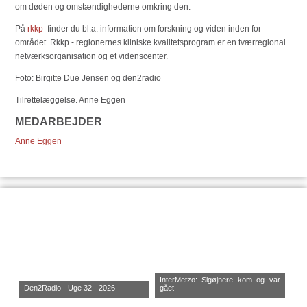
om døden og omstændighederne omkring den.
På
rkkp
finder du bl.a. information om forskning og viden inden for
området. Rkkp - regionernes kliniske kvalitetsprogram er en tværregional
netværksorganisation og et videnscenter.
Foto: Birgitte Due Jensen og den2radio
Tilrettelæggelse. Anne Eggen
MEDARBEJDER
Anne Eggen
InterMetzo: Sigøjnere kom og var
Den2Radio - Uge 32 - 2026
gået