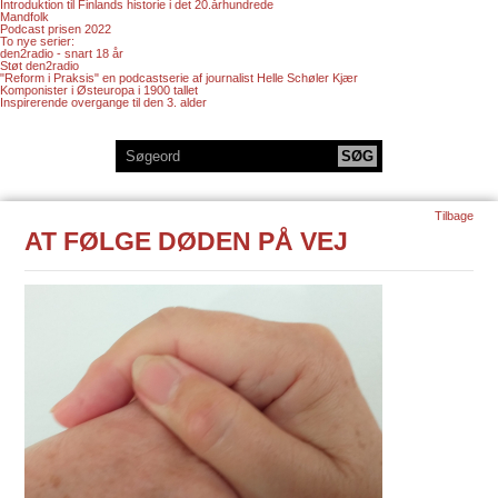
Introduktion til Finlands historie i det 20.århundrede
Mandfolk
Podcast prisen 2022
To nye serier:
den2radio - snart 18 år
Støt den2radio
"Reform i Praksis" en podcastserie af journalist Helle Schøler Kjær
Komponister i Østeuropa i 1900 tallet
Inspirerende overgange til den 3. alder
Tilbage
AT FØLGE DØDEN PÅ VEJ