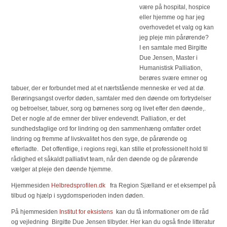
være på hospital, hospice
eller hjemme og har jeg
overhovedet et valg og kan
jeg pleje min pårørende?
I en samtale med Birgitte
Due Jensen, Master i
Humanistisk Palliation,
berøres svære emner og
tabuer, der er forbundet med at et nærtstående menneske er ved at dø.
Berøringsangst overfor døden, samtaler med den døende om fortrydelser
og betroelser, tabuer, sorg og børnenes sorg og livet efter den døende,.
Det er nogle af de emner der bliver endevendt. Palliation, er det
sundhedsfaglige ord for lindring og den sammenhæng omfatter ordet
lindring og fremme af livskvalitet hos den syge, de pårørende og
efterladte. Det offentlige, i regions regi, kan stille et professionelt hold til
rådighed et såkaldt palliativt team, når den døende og de pårørende
vælger at pleje den døende hjemme.
Hjemmesiden
Helbredsprofilen.dk
fra Region Sjælland er et eksempel på
tilbud og hjælp i sygdomsperioden inden døden.
På hjemmesiden
Institut for eksistens
kan du få informationer om de råd
og vejledning Birgitte Due Jensen tilbyder. Her kan du også finde litteratur